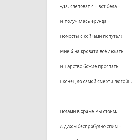
«Да, слеповат я – вот беда –
И получилась ерунда –
Помосты с койками попутал!
Мне б на кровати всё лежать
И царство божие проспать
Вконец до самой смерти лютой!..
Ногами в храме мы стоим,
А духом беспробудно спим –