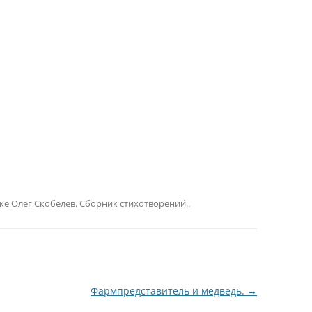
ике
Олег Скобелев. Сборник стихотворений.
.
Фармпредставитель и медведь.
→