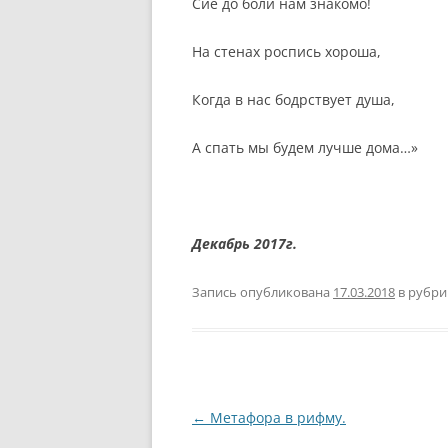
Сие до боли нам знакомо!
На стенах роспись хороша,
Когда в нас бодрствует душа,
А спать мы будем лучше дома…»
Декабрь 2017г.
Запись опубликована
17.03.2018
в рубр
Навигация
←
Метафора в рифму.
по