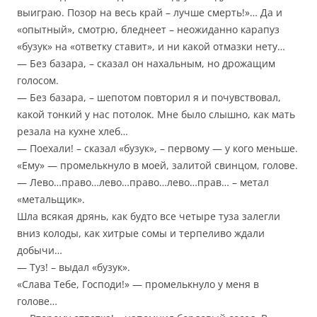
выиграю. Позор на весь край – лучше смерть!»… Да и
«опытный», смотрю, бледнеет – неожиданно карапуз
«бузук» на «ответку ставит», и ни какой отмазки нету…
— Без базара, – сказал он нахальным, но дрожащим
голосом.
— Без базара, – шепотом повторил я и почувствовал,
какой тонкий у нас потолок. Мне было слышно, как мать
резала на кухне хлеб…
— Поехали! – сказал «бузук», – первому — у кого меньше.
«Ему» — промелькнуло в моей, залитой свинцом, голове.
— Лево…право…лево…право…лево…прав… – метал
«метальщик».
Шла всякая дрянь, как будто все четыре туза залегли
вниз колоды, как хитрые сомы и терпеливо ждали
добычи…
— Туз! – выдал «бузук».
«Слава Тебе, Господи!» — промелькнуло у меня в
голове…