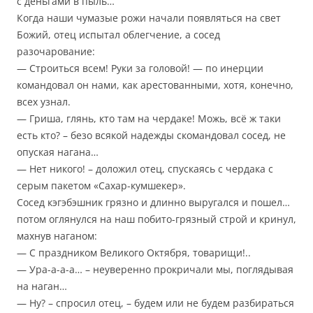
с деньгами в пыль…
Когда наши чумазые рожи начали появляться на свет
Божий, отец испытал облегчение, а сосед
разочарование:
— Строиться всем! Руки за головой! — по инерции
командовал он нами, как арестованными, хотя, конечно,
всех узнал.
— Гриша, глянь, кто там на чердаке! Можь, всё ж таки
есть кто? – безо всякой надежды скомандовал сосед, не
опуская нагана…
— Нет никого! – доложил отец, спускаясь с чердака с
серым пакетом «Сахар-кумшекер».
Сосед кэгэбэшник грязно и длинно выругался и пошел…
потом оглянулся на наш побито-грязный строй и кринул,
махнув наганом:
— С праздником Великого Октября, товарищи!..
— Ура-а-а-а… – неуверенно прокричали мы, поглядывая
на наган…
— Ну? – спросил отец, – будем или не будем разбираться