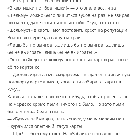
— Базара нет… – был общий ответ.
«В картишки нет братишки!» — это знали все, и за
«шельму» можно было лишиться зубов на раз, не взирая
ни на что, даже если ты «опытный». Слух, что кто-то
«шельмует» в карты, мог поставить крест на репутации.
Вплоть до переезда в другой край…
«Лишь бы не выиграть… лишь бы не выиграть… лишь
бы не выиграть…лишь бы не выиграть!..»
«Опытный» достал колоду потасканных карт и рассыпал
её по картонке:
— Дзождь идзёт, а мы скирдзуем, – выдал он привычную
поговорку картежников, когда они собирают карты в
кучу…
Каждый старался найти что-нибудь, чтобы присесть, но
на чердаке кроме пыли ничего не было. Но зато пыли
было много… Сели в пыль.
— «Бузук», займи двадцать копеек, у меня мелочи нец…
– куражился опытный, тасуя карты.
— Щас!.. – был ему ответ. На «Забайкалье» в долг не