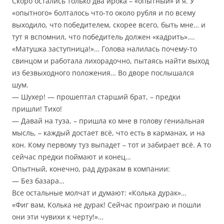
Скоро остались только два ирока – «опытный» и я. У
«опытного» болталось что-то около рубля и по всему
выходило, что победителем, скорее всего, быть мне… и
тут я вспомнил, что победитель должен «кадрить»….
«Матушка заступница!»… Голова налилась почему-то
свинцом и работала лихорадочно, пытаясь найти выход
из безвыходного положения… Во дворе послышался
шум.
— Шухер! — прошептал старший брат, – предки
пришли! Тихо!
— Давай на туза, – пришла ко мне в голову гениальная
мысль, – каждый достает всё, что есть в карманах, и на
кон. Кому первому туз выпадет – тот и забирает всё. А то
сейчас предки поймают и конец…
Опытный, конечно, рад дуракам в компании:
— Без базара…
Все остальные молчат и думают: «Колька дурак»…
«Фиг вам, Колька не дурак! Сейчас проиграю и пошли
они эти чувихи к черту!»…