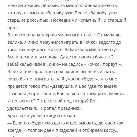
мелкий хозяин, первый, за мной остальная мелочь,
которую замыкал «башибузук». После «башибузука»
старшие россыпью. Последними «опытный» и старший
брат.
В «очко» в нашем краю умели играть все. От мала до
велика. Лично я научился играть в «очко» задолго до
того, как научился читать. Забайкальские по «очку»
были чемпионы города. Даже поговорка была: «С
забайкальскими в «очко» не садись – «очко» порвут!».
Я лез и повторял про себя: «лишь бы не выиграть…
лишь бы не выиграть…». Я ужасно «бздел», что мне
придется говорить: «Дзевушка, я Вас гдзе-то видел!
Позвольце пригласить Вас на хор за тридцать рублей»…
И потом что? Петь толпой под гитару? Вот
удовольствия… Пропал праздник!»
Брат затянул лестницу и сказал:
— Если кто будет хлюздить и шельмовать, договор как
всегда — толпой даем пиздюлей и отбираем кассу…