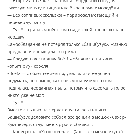
— Второму ответка! – напомнил бордовый сосед. В
тяжелую минуту инициатива была в руках молодёжи.
— Без сопливых скользко! – парировал метающий и
перевернул карту.
— Туз!!! – хриплым шёпотом свидетелей пронеслось по
чердаку.
Самообладания не потерял только «башибузук», жизнью
предназначенный для экстрима.
— Следующая старшая бьёт! – объявил он и кинул
«опытному» короля.
«Все!» — с облегчением подумал я, или не успел
подумать, не помню, как новым шипучим стоном
поднялась чердачная пыль, потому что сдержать голос
никто уже не мог:
— Туз!!!
Вместе с пылью на чердак опустилась тишина…
Башибузук деловито собрал все деньги в мешок «Сахар-
Кумшекер», сунул мне в руки и объявил:
— Конец игра. «Хоп» отвечает! (Хоп – это моя кликуха.)