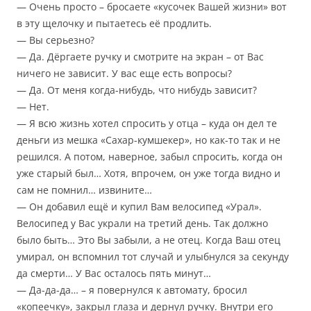
— Очень просто – бросаете «кусочек Вашей жизни» вот
в эту щелочку и пытаетесь её продлить.
— Вы серьезно?
— Да. Дёргаете ручку и смотрите на экран – от Вас
ничего не зависит. У вас еще есть вопросы?
— Да. От меня когда-нибудь, что нибудь зависит?
— Нет.
— Я всю жизнь хотел спросить у отца – куда он дел те
деньги из мешка «Сахар-кумшекер», но как-то так и не
решился. А потом, наверное, забыл спросить, когда он
уже старый был… Хотя, впрочем, он уже тогда видно и
сам не помнил… извините…
— Он добавил ещё и купил Вам велосипед «Урал».
Велосипед у Вас украли на третий день. Так должно
было быть… Это Вы забыли, а не отец. Когда Ваш отец
умирал, он вспомнил тот случай и улыбнулся за секунду
да смерти… У Вас осталось пять минут…
— Да-да-да… – я повернулся к автомату, бросил
«копеечку», закрыл глаза и дернул ручку. Внутри его