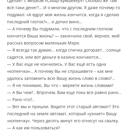
сделает с мешком «Сахар-кумшекер»? Сколько же там
всё-таки денег?… И о многом другом. Я даже почему-то
подумал: «А вдруг моя жизнь кончится, когда я сделаю
последний глоток?»… и допил вино…
— А почему Вы подумали, что с последним глотком
кончится Ваша жизнь? — закончила свой, вернее, мой
рассказ вопросом маленькая Мэри.
— Я всегда так думаю… когда спичка догорает… солнце
садится, или вот деньги в казино кончаются…
— У Вас еще не кончились. У Вас ещё есть одна
«копеечка»… А почему Вы не спрашивете – как мне
удалось запомнить всю Вашу жизнь слово в слово?…
— Я не понимаю, Вы что – меряете жизнь словами?
— А Вы чем?.. Впрочем, Вам еще пока все равно рано…
— Рано что?..
— Вот мы и пришли. Видите этот старый автомат? Это
последний на земле автомат, который «узнает» Вашу
«копеечку». Через десять минут его отнесут на свалку.
— А как им пользоваться?