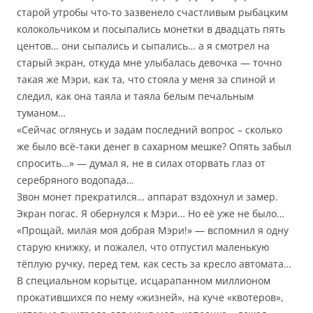
старой утробы что-то зазвенело счастливым рыбацким
колокольчиком и посыпались монетки в двадцать пять
центов… они сыпались и сыпались… а я смотрел на
старый экран, откуда мне улыбалась девочка — точно
такая же Мэри, как та, что стояла у меня за спиной и
следил, как она таяла и таяла белым печальным
туманом…
«Сейчас оглянусь и задам последний вопрос – сколько
же было всё-таки денег в сахарном мешке? Опять забыл
спросить…» — думал я, не в силах оторвать глаз от
серебряного водопада…
Звон монет прекратился… аппарат вздохнул и замер.
Экран погас. Я обернулся к Мэри… Но её уже не было…
«Прощай, милая моя добрая Мэри!» — вспомнил я одну
старую книжку, и пожалел, что отпустил маленькую
тёплую ручку, перед тем, как сесть за кресло автомата…
В специальном корытце, исцарапанном миллионом
прокатившихся по нему «жизней», на куче «квотеров»,