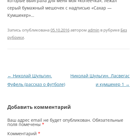
которые выиграла для меня моя «копеечка», лежал
серый бумажный мешочек с надписью «Сахар —
Кумшекер»…
Запись опубликована
05.10.2016
автором
admin
в рубрике
Без
рубрики
.
Навигация
←
Николай Шульгин.
Николай Шульгин. Ласвегас
по
Фуфель (рассказ о футболе)
и кумшекер 1
→
записям
Добавить комментарий
Ваш адрес email не будет опубликован.
Обязательные
поля помечены
*
Комментарий
*