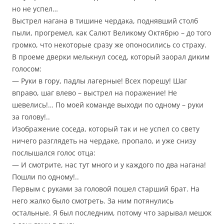
но не успел…
Выстрел нагана в тишине чердака, поднявший столб
пыли, прогремел, как Салют Великому Октябрю – до того
громко, что некоторые сразу же опоносились со страху.
В проеме дверки мелькнул сосед, который заорал диким
голосом:
— Руки в гору, падлы лагерные! Всех порешу! Шаг
вправо, шаг влево – выстрел на поражение! Не
шевелись!… По моей команде выходи по одному – руки
за голову!..
Изображение соседа, который так и не успел со свету
ничего разглядеть на чердаке, пропало, и уже снизу
послышался голос отца:
— И смотрите, нас тут много и у каждого по два нагана!
Пошли по одному!..
Первым с руками за головой пошел старший брат. На
него жалко было смотреть. За ним потянулись
остальные. Я был последним, потому что зарывал мешок