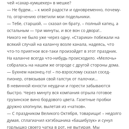
чей «сахар-кумшекер» в мешке?
— Не будем… – к моей радости и одновременно, почему-
то, огорчению ответили мои подельники.
— Тебе, старшой, — сказал он брату, – полный капец, а
остальным — три минуты, и все вон со двора!..
Никого не было уже через одну. «Старики» побежали на
всякий случай на каланчу возле канала, надеясь, что
что-то приятное все-таки произойдет в этот праздник.
На каланче всегда что-нибудь происходило. «Мелочь»
собралась на нашем же огороде с другой стороны дома.
— Бухнем наконец-то! – по-взрослому сказал сосед-
пионер, отвязывая свой галстук от палочки…
В невинной юности неудачи и горести забываются
быстро. Через минуту вся компания отрыла готовое
грузинское вино бордового цвета. Газетные пробки
дружно хлопнули, вылетая из «чатков».
— С праздником Великого Октября, товарищи! – недолго
думая, сплагиачил кэгэбэшника «башибузук» и сунул
горлышко своего чатка в рот, не вытирая. Мы