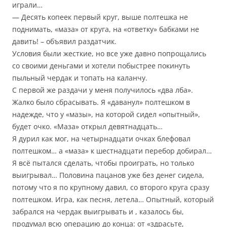
играли…
— Десять копеек первый круг, выше полтешка не
поднимать, «маза» от круга, на «ответку» бабками не
давить! – объявил раздатчик.
Условия были жесткие, но все уже давно попрощались
со своими деньгами и хотели побыстрее покинуть
пыльный чердак и топать на каланчу.
С первой же раздачи у меня получилось «два лба».
Жалко было сбрасывать. Я «даванул» полтешком в
надежде, что у «мазы», на которой сидел «опытный»,
будет очко. «Маза» открыл девятнадцать…
Я дурил как мог, на четырнадцати очках блефовал
полтешком… а «маза» к шестнадцати перебор добирал…
Я всё пытался сделать, чтобы проиграть, но только
выигрывал… Половина пацанов уже без денег сидела,
потому что я по крупному давил, со второго круга сразу
полтешком. Игра, как песня, летела… Опытный, который
забрался на чердак выигрывать и , казалось бы,
продумал всю операцию до конца: от «здрасьте,