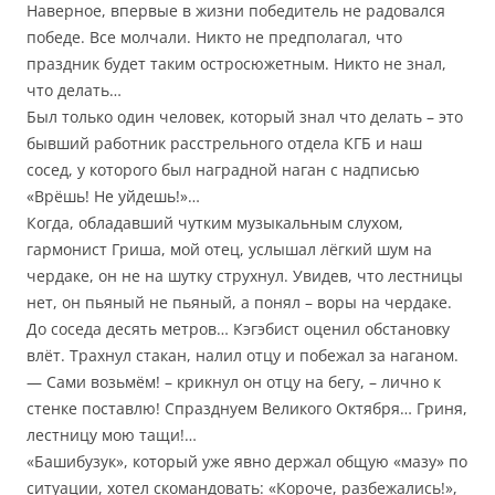
Наверное, впервые в жизни победитель не радовался
победе. Все молчали. Никто не предполагал, что
праздник будет таким остросюжетным. Никто не знал,
что делать…
Был только один человек, который знал что делать – это
бывший работник расстрельного отдела КГБ и наш
сосед, у которого был наградной наган с надписью
«Врёшь! Не уйдешь!»…
Когда, обладавший чутким музыкальным слухом,
гармонист Гриша, мой отец, услышал лёгкий шум на
чердаке, он не на шутку струхнул. Увидев, что лестницы
нет, он пьяный не пьяный, а понял – воры на чердаке.
До соседа десять метров… Кэгэбист оценил обстановку
влёт. Трахнул стакан, налил отцу и побежал за наганом.
— Сами возьмём! – крикнул он отцу на бегу, – лично к
стенке поставлю! Спразднуем Великого Октября… Гриня,
лестницу мою тащи!…
«Башибузук», который уже явно держал общую «мазу» по
ситуации, хотел скомандовать: «Короче, разбежались!»,