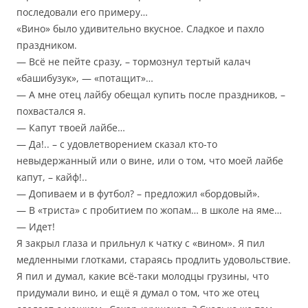
последовали его примеру…
«Вино» было удивительно вкусное. Сладкое и пахло
праздником.
— Всё не пейте сразу, – тормознул тертый калач
«башибузук», — «потащит»…
— А мне отец лайбу обещал купить после праздников, –
похвастался я.
— Капут твоей лайбе…
— Да!.. – с удовлетворением сказал кто-то
невыдержанный или о вине, или о том, что моей лайбе
капут, – кайф!..
— Допиваем и в футбол? – предложил «бордовый».
— В «триста» с пробитием по жопам… в школе на яме…
— Идет!
Я закрыл глаза и прильнул к чатку с «вином». Я пил
медленными глотками, стараясь продлить удовольствие.
Я пил и думал, какие всё-таки молодцы грузины, что
придумали вино, и ещё я думал о том, что же отец