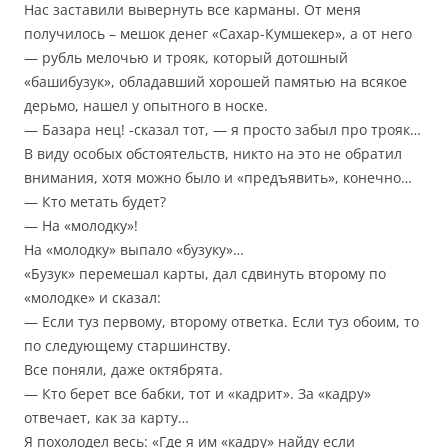
Нас заставили вывернуть все карманы. От меня
получилось – мешок денег «Сахар-Кумшекер», а от него
— рубль мелочью и трояк, который дотошный
«башибузук», обладавший хорошей памятью на всякое
дерьмо, нашел у опытного в носке.
— Базара нец! -сказал тот, — я просто забыл про трояк…
В виду особых обстоятельств, никто на это не обратил
внимания, хотя можно было и «предъявить», конечно…
— Кто метать будет?
— На «молодку»!
На «молодку» выпало «бузуку»…
«Бузук» перемешал карты, дал сдвинуть второму по
«молодке» и сказал:
— Если туз первому, второму ответка. Если туз обоим, то
по следующему старшинству.
Все поняли, даже октябрята.
— Кто берет все бабки, тот и «кадрит». За «кадру»
отвечает, как за карту…
Я похолодел весь: «Где я им «кадру» найду если