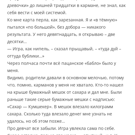
дзевочки» до лишней тридцатки в кармане, не знал, как
себя вести с моей системой.
Ко мне карта перла, как зарезанная. Я и «в тёмную»
пытался «по большой», без добора — никакого
результата. У него девятнадцать, я открываю – две
десятки…
— Игра, как нипель, – сказал прыщавый, – «туда дуй –
оттуда бублики…»
Через полчаса почти всё пацанское «бабло» было у
меня.
Видимо, родители давали в основном мелочью, потому
что, помню, карманов у меня не хватало. Кто-то нашел
на крыше бумажный мешок от сахара и дал мне. Были
раньше такие серые бумажные мешки с надписью:
«Сахар — Кумшекер». В мешок влезало килограмм
сахара. Сколько туда влезало денег мне узнать не
удалось, но об этом позже…
Про девчат все забыли. Игра увлекла сама по себе.