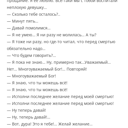
прощание. Я её люблю. Всё-таки мы с тобой воспитали
неплохую девушку…
— Сколько тебе осталось?..
— Минут пять…
— Давай помолимся…
— Я не умею… Я ни разу не молилась… А ты?
— Я тоже ни разу, но где-то читал, что перед смертью
обязательно надо…
— Что будем говорить?…
— Я пока не знаю… Ну, примерно так…Уважаемый…
Нет… Многоуважаемый Бог!… Повторяй!
— Многоуважаемый Бог!
— Я знаю, что ты можешь всё!
— Я знаю, что ты можешь всё!
— Исполни последнее желание перед моей смертью!
— Исполни последнее желание перед моей смертью!
— Ну теперь давай!
— Ну, теперь давай!…
— Вот, дура! Это я тебе!… Желай желание…