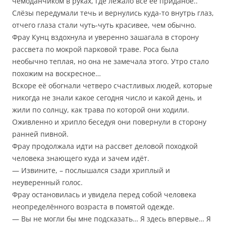
чемоданчиком в руках, где лежало всё её приданое..
Слёзы передумали течь и вернулись куда-то внутрь глаз,
отчего глаза стали чуть-чуть красивее, чем обычно.
Фрау Кунц вздохнула и уверенно зашагала в сторону
рассвета по мокрой парковой траве. Роса была
необычно теплая, но она не замечала этого. Утро стало
похожим на воскресное…
Вскоре её обогнали четверо счастливых людей, которые
никогда не знали какое сегодня число и какой день, и
жили по солнцу, как трава по которой они ходили.
Оживленно и хрипло беседуя они повернули в сторону
ранней пивной.
Фрау продолжала идти на рассвет деловой походкой
человека знающего куда и зачем идёт.
— Извините, – послышался сзади хриплый и
неуверенный голос.
Фрау остановилась и увидела перед собой человека
неопределённого возраста в помятой одежде.
— Вы не могли бы мне подсказать… Я здесь впервые… Я