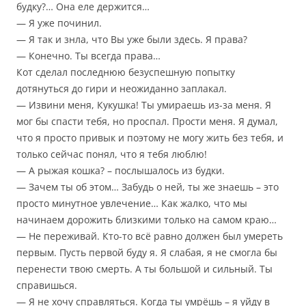
будку?… Она еле держится…
— Я уже починил.
— Я так и знла, что Вы уже были здесь. Я права?
— Конечно. Ты всегда права…
Кот сделал последнюю безуспешную попытку
дотянуться до гири и неожиданно заплакал.
— Извини меня, Кукушка! Ты умираешь из-за меня. Я
мог бы спасти тебя, но проспал. Прости меня. Я думал,
что я просто привык и поэтому не могу жить без тебя, и
только сейчас понял, что я тебя люблю!
— А рыжая кошка? – послышалось из будки.
— Зачем ты об этом… Забудь о ней, ты же знаешь – это
просто минутное увлечение… Как жалко, что мы
начинаем дорожить близкими только на самом краю…
— Не переживай. Кто-то всё равно должен был умереть
первым. Пусть первой буду я. Я слабая, я не смогла бы
перенести твою смерть. А ты большой и сильный. Ты
справишься.
— Я не хочу справляться. Когда ты умрёшь – я уйду в