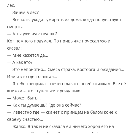
лес.
— Зачем в лес?
— Все коты уходят умирать из дома, когда почувствуют
смерть.
— А ты уже чувствуешь?
Кот немного подумал. По привычке почесал ухо и
сказал:
— Мне кажется да…
— А как это?
— Это непонятно… Смесь страха, восторга и ожидания…
Или я это где-то читал…
— Я тебе говорила – нечего лазать по её книжкам. Все её
книжки – это ступеньки к увяданию…
— Может быть…
— Как ты думаешь? Где она сейчас?
— Известно где — скачет с принцем на белом коне к
своему счастью…
— Жалко. Я так и не сказала ей ничего хорошего на