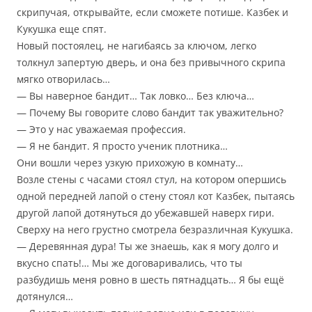
скрипучая, открывайте, если сможете потише. Казбек и
Кукушка еще спят.
Новый постоялец, не нагибаясь за ключом, легко
толкнул запертую дверь, и она без привычного скрипа
мягко отворилась…
— Вы наверное бандит… Так ловко… Без ключа…
— Почему Вы говорите слово бандит так уважительно?
— Это у нас уважаемая профессия.
— Я не бандит. Я просто ученик плотника…
Они вошли через узкую прихожую в комнату…
Возле стены с часами стоял стул, на котором опершись
одной передней лапой о стену стоял кот Казбек, пытаясь
другой лапой дотянуться до убежавшей наверх гири.
Сверху на него грустно смотрела безразличная Кукушка.
— Деревянная дура! Ты же знаешь, как я могу долго и
вкусно спать!… Мы же договаривались, что ты
разбудишь меня ровно в шесть пятнадцать… Я бы ещё
дотянулся…