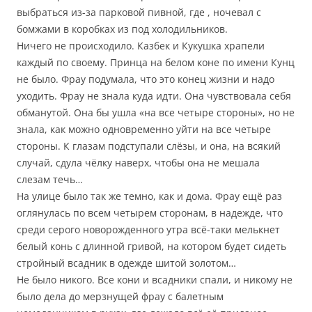
выбраться из-за парковой пивной, где , ночевал с
бомжами в коробках из под холодильников.
Ничего не происходило. Казбек и Кукушка храпели
каждый по своему. Принца на белом коне по имени Кунц
не было. Фрау подумала, что это конец жизни и надо
уходить. Фрау не знала куда идти. Она чувствовала себя
обманутой. Она бы ушла «на все четыре стороны», но не
знала, как можно одновременно уйти на все четыре
стороны. К глазам подступали слёзы, и она, на всякий
случай, сдула чёлку наверх, чтобы она не мешала
слезам течь…
На улице было так же темно, как и дома. Фрау ещё раз
оглянулась по всем четырем сторонам, в надежде, что
среди серого новорожденного утра всё-таки мелькнет
белый конь с длинной гривой, на котором будет сидеть
стройный всадник в одежде шитой золотом…
Не было никого. Все кони и всадники спали, и никому не
было дела до мерзнущей фрау с балетным