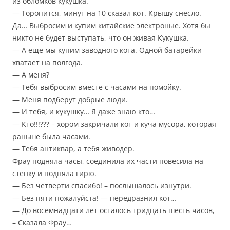
из обломков кукушка.
— Торопится, минут на 10 сказал кот. Крышу снесло.
Да… Выбросим и купим китайские электроные. Хотя бы
никто не будет выступать, что он живая Кукушка.
— А еще мы купим заводного кота. Одной батарейки
хватает на полгода.
— А меня?
— Тебя выбросим вместе с часами на помойку.
— Меня подберут добрые люди.
— И тебя, и кукушку… Я даже знаю кто…
— Кто!!!??? – хором закричали кот и куча мусора, которая
раньше была часами.
— Тебя антиквар, а тебя живодер.
Фрау подняла часы, соединила их части повесила на
стенку и подняла гирю.
— Без четверти спасибо! – послышалось изнутри.
— Без пяти пожалуйста! — передразнил кот…
— До восемнадцати лет осталось тридцать шесть часов,
– Сказала Фрау…