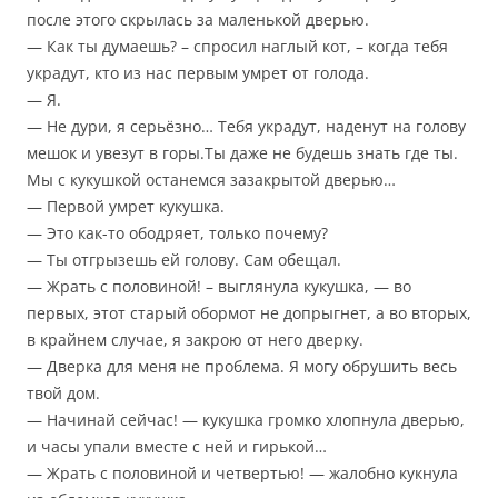
после этого скрылась за маленькой дверью.
— Как ты думаешь? – спросил наглый кот, – когда тебя
украдут, кто из нас первым умрет от голода.
— Я.
— Не дури, я серьёзно… Тебя украдут, наденут на голову
мешок и увезут в горы.Ты даже не будешь знать где ты.
Мы с кукушкой останемся зазакрытой дверью…
— Первой умрет кукушка.
— Это как-то ободряет, только почему?
— Ты отгрызешь ей голову. Сам обещал.
— Жрать с половиной! – выглянула кукушка, — во
первых, этот старый обормот не допрыгнет, а во вторых,
в крайнем случае, я закрою от него дверку.
— Дверка для меня не проблема. Я могу обрушить весь
твой дом.
— Начинай сейчас! — кукушка громко хлопнула дверью,
и часы упали вместе с ней и гирькой…
— Жрать с половиной и четвертью! — жалобно кукнула