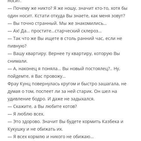
носит.
— Почему же никто? Я же ношу, значит кто-то, хотя бы
один носит. Кстати откуда Вы знаете, как меня зовут?
— Вы точно странный. Мы же знакомились…
— Ах! Да… простите…старческий склероз…
— Так что же Вы ищете в столь ранний час, если не
пивную?
— Вашу квартиру. Вернее ту квартиру, которую Вы
снимали.
— А, наконец я поняла… Вы новый постоялец?.. Ну,
пойдемте, я Вас провожу…
Фрау Кунц повернулась кругом и быстро зашагала, не
думая о том, поспеет ли за ней старик. Он шел на
удивление бодро. И даже не задыхался.
— Скажите, а Вы любите котов?
— Я люблю всех.
— Это здорово. Значит Вы будете кормить Казбека и
Кукушку и не обижать их.
— Я всех кормлю и никого не обижаю…