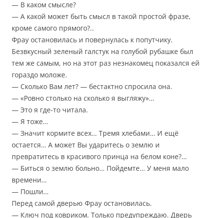
— В каком смысле?
— А какой может быть смысл в такой простой фразе,
кроме самого прямого?..
Фрау остановилась и повернулась к попутчику.
Безвкусный зеленый галстук на голубой рубашке был
тем же самым, но на этот раз незнакомец показался ей
гораздо моложе.
— Сколько Вам лет? — бестактно спросила она.
— «Ровно столько на сколько я выгляжу»…
— Это я где-то читала.
— Я тоже…
— Значит кормите всех… Тремя хлебами… И ещё
остается… А может Вы ударитесь о землю и
превратитесь в красивого принца на белом коне?…
— Биться о землю больно… Пойдемте… У меня мало
времени…
— Пошли…
Перед самой дверью Фрау остановилась.
— Ключ под ковриком. Только предупреждаю. Дверь