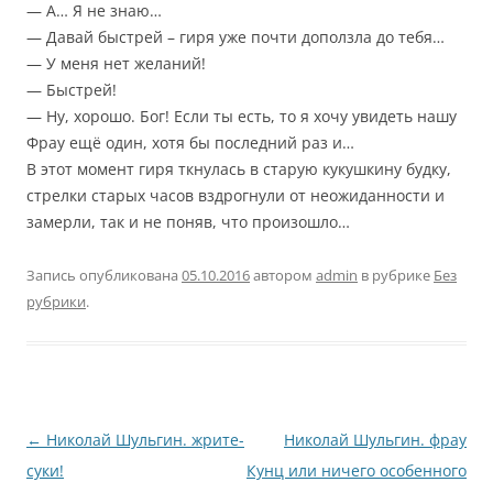
— А… Я не знаю…
— Давай быстрей – гиря уже почти доползла до тебя…
— У меня нет желаний!
— Быстрей!
— Ну, хорошо. Бог! Если ты есть, то я хочу увидеть нашу
Фрау ещё один, хотя бы последний раз и…
В этот момент гиря ткнулась в старую кукушкину будку,
стрелки старых часов вздрогнули от неожиданности и
замерли, так и не поняв, что произошло…
Запись опубликована
05.10.2016
автором
admin
в рубрике
Без
рубрики
.
Навигация
←
Николай Шульгин. жрите-
Николай Шульгин. фрау
по
суки!
Кунц или ничего особенного