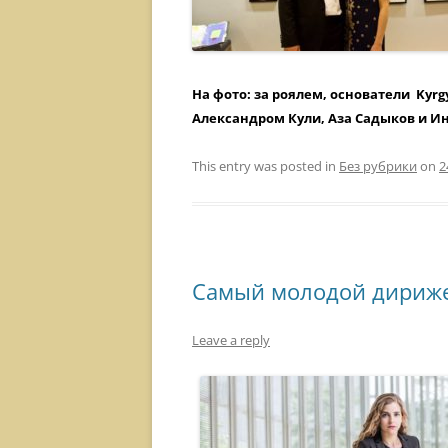
На фото: за роялем, основатели Kyrg
Александром Кули, Аза Садыков и И
This entry was posted in
Без рубрики
on
2
Самый молодой дириже
Leave a reply