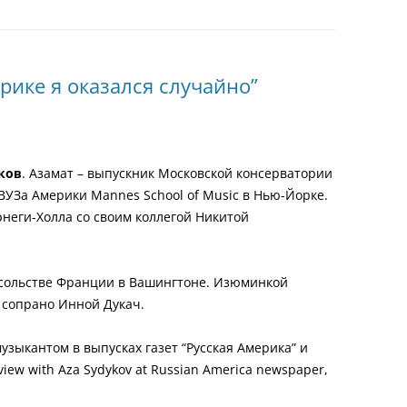
рике я оказался случайно”
ков
. Азамат – выпускник Московской консерватории
ВУЗа Америки Mannes School of Music в Нью-Йорке.
рнеги-Холла со своим коллегой Никитой
осольстве Франции в Вашингтоне. Изюминкой
 сопрано Инной Дукач.
узыкантом в выпусках газет “Русская Америка” и
view with Aza Sydykov at Russian America newspaper,