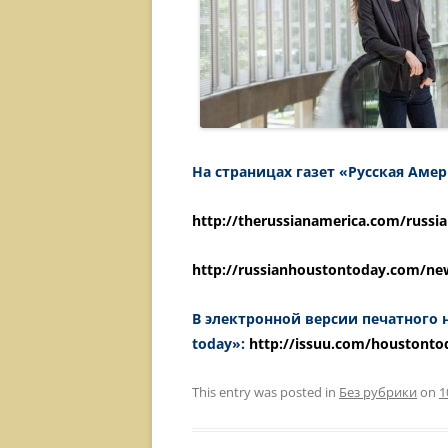
На страницах газет «Русская Амер
http://therussianamerica.com/russia
http://russianhoustontoday.com/ne
В электронной версии печатного н
today»:
http://issuu.com/houstonto
This entry was posted in
Без рубрики
on
1