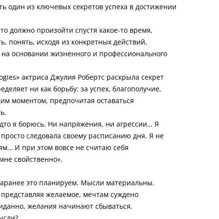
ть один из ключевых секретов успеха в достижении
что должно произойти спустя какое-то время,
ь, понять, исходя из конкретных действий,
 на основании жизненного и профессионального
ogies» актриса Джулия Робертс раскрыла секрет
еделяет ни как борьбу: за успех, благополучие,
щим моментом, предпочитая оставаться
ь.
удто я борюсь. Ни напряжения, ни агрессии… Я
просто следовала своему расписанию дня. Я не
ям… И при этом вовсе не считаю себя
мне свойственно».
заранее это планируем. Мысли материальны.
, представляя желаемое, мечтам суждено
жиданно, желания начинают сбываться.
мысли?