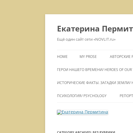
Skip
to
content
Екатерина Перми
Ещё один сайт сети «NOVLIT.ru»
HOME
MY PROSE
АВТОРСКИЕ Р
ГЕРОИ НАШЕГО ВРЕМЕНИ/ HEROES OF OUR 
ИСТОРИЧЕСКИЕ ФАКТЫ. ЗАГАДКИ ЗЕМЛИ/ H
ПСИХОЛОГИЯ/ PSYCHOLOGY
РЕПОРТ
CATEGORY ARCHIVES:
БЕЗ РУБРИКИ