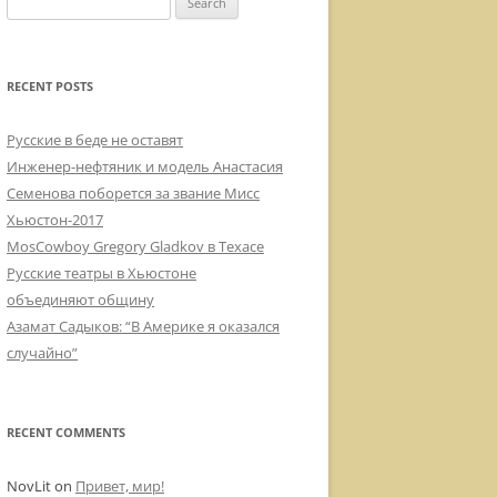
for:
RECENT POSTS
Русские в беде не оставят
Инженер-нефтяник и модель Анастасия
Семенова поборется за звание Мисс
Хьюстон-2017
MosCowboy Gregory Gladkov в Техасе
Русские театры в Хьюстоне
объединяют общину
Азамат Садыков: “В Америке я оказался
случайно”
RECENT COMMENTS
NovLit
on
Привет, мир!