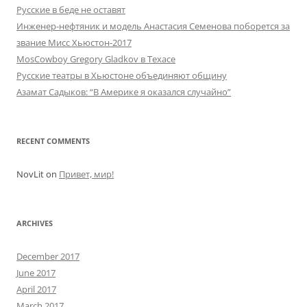
Русские в беде не оставят
Инженер-нефтяник и модель Анастасия Семенова поборется за
звание Мисс Хьюстон-2017
MosCowboy Gregory Gladkov в Техасе
Русские театры в Хьюстоне объединяют общину
Азамат Садыков: “В Америке я оказался случайно”
RECENT COMMENTS
NovLit
on
Привет, мир!
ARCHIVES
December 2017
June 2017
April 2017
March 2017