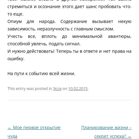
стремиться и осознание этого дает шанс пробовать что-
то еще.
Опиум для народа. Содержание вызывает некую
зависимость, неразлучность с главным смыслом.
Учесть все, вплоть до минимальной авантюры,
способной увлечь, подать сигнал.
И нужно действовать! Теперь ты в ответе и нет права на
ошибку.
На пути к событию всей жизни.
This entry was posted in
Эссе
on
10.02.2015
.
Post
←
Мое первое открытие
Планирование жизни –
navigation
чуда
секрет успеха?
→