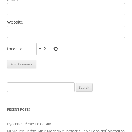
Website
three
×
=
21
Search
for:
RECENT POSTS
Русские в беде не оставят
Инженер-нефтяник и модель Анастасия Семенова поборется за