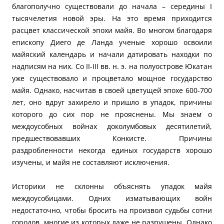
благополучно существовали до начала – середины I
тысячелетия новой эры. На это время приходится
расцвет классической эпохи майя. Во многом благодаря
епископу Диего де Ланда ученые хорошо освоили
майяский календарь и начали датировать находки по
надписям на них. Со II-III вв. н. э. на полуострове Юкатан
уже существовало и процветало мощное государство
майя. Однако, насчитав в своей цветущей эпохе 600-700
лет, оно вдруг захирело и пришло в упадок, причины
которого до сих пор не прояснены. Мы знаем о
междоусобных войнах доколумбовых десятилетий,
предшествовавших Конкисте. Причины
раздробленности некогда единых государств хорошо
изучены, и майя не составляют исключения.
Историки не склонны объяснять упадок майя
междоусобицами. Одних изматывающих войн
недостаточно, чтобы бросить на произвол судьбы сотни
городов, многие из которых даже не разрушены. Однако