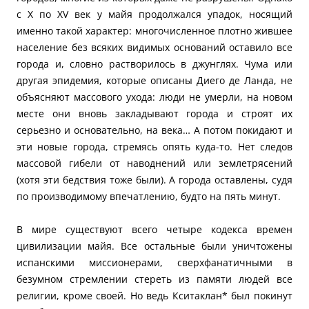
с X по XV век у майя продолжался упадок, носящий
именно такой характер: многочисленное плотно жившее
население без всяких видимых оснований оставило все
города и, словно растворилось в джунглях. Чума или
другая эпидемия, которые описаны Диего де Ланда, не
объясняют массового ухода: люди не умерли, на новом
месте они вновь закладывают города и строят их
серьезно и основательно, на века… А потом покидают и
эти новые города, стремясь опять куда-то. Нет следов
массовой гибели от наводнений или землетрясений
(хотя эти бедствия тоже были). А города оставлены, судя
по производимому впечатлению, будто на пять минут.
В мире существуют всего четыре кодекса времен
цивилизации майя. Все остальные были уничтожены
испанскими миссионерами, сверхфанатичными в
безумном стремлении стереть из памяти людей все
религии, кроме своей. Но ведь Кситаклан* был покинут