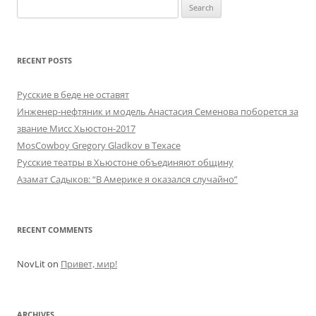
Search
for:
RECENT POSTS
Русские в беде не оставят
Инженер-нефтяник и модель Анастасия Семенова поборется за
звание Мисс Хьюстон-2017
MosCowboy Gregory Gladkov в Техасе
Русские театры в Хьюстоне объединяют общину
Азамат Садыков: “В Америке я оказался случайно”
RECENT COMMENTS
NovLit
on
Привет, мир!
ARCHIVES