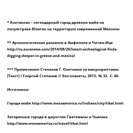
* Кситаклан – легендарный город древних майя на
полуострове Юкатан на территории современной Мексики
** Археологические раскопки в Амфиполе и Чичен-Ице
http://ru.euronews.com/2014/08/26/latest-archeological-finds-
digging-deeper-in-greece-and-mexico/
*** Примечание: Степанов Г. Охотники за манускриптами.
[Текст] / Георгий Степанов // Эхо планеты. 2013. ­ № 32. ­ С. 40.
Источники:
Города майя http://www.mezoamerica.ru/indians/city/tikal.html
Затерянные города в джунглях Гватемалы и Чьяпаса
http://www.mezoamerica.ru/travel/tikal.html