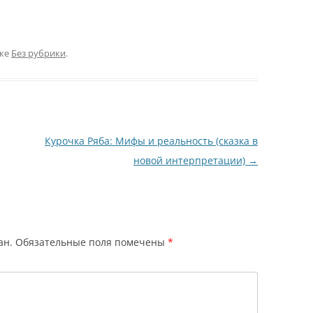
ике
Без рубрики
.
Курочка Ряба: Мифы и реальность (сказка в
новой интерпретации)
→
ан.
Обязательные поля помечены
*