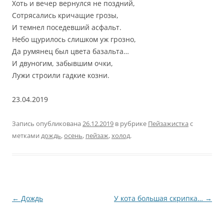
Хоть и вечер вернулся не поздний,
Сотрясались кричащие грозы,
И темнел поседевший асфальт.
Небо щурилось слишком уж грозно,
Да румянец был цвета базальта…
И двуногим, забывшим очки,
Лужи строили гадкие козни.
23.04.2019
Запись опубликована
26.12.2019
в рубрике
Пейзажистка
с
метками
дождь
,
осень
,
пейзаж
,
холод
.
Навигация
←
Дождь
У кота большая скрипка…
→
по