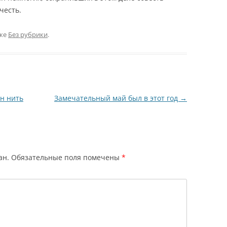
честь.
ике
Без рубрики
.
н нить
Замечательный май был в этот год
→
ан.
Обязательные поля помечены
*