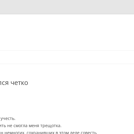
лся четко
 учесть.
ить не смогла меня трещотка.
иян немногих, сохранивших в этом деле совесть