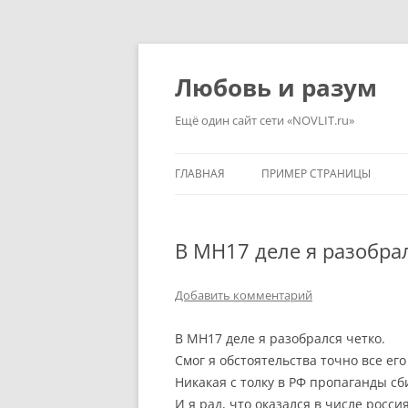
Перейти
к
содержимому
Любовь и разум
Ещё один сайт сети «NOVLIT.ru»
ГЛАВНАЯ
ПРИМЕР СТРАНИЦЫ
В MH17 деле я разобра
Добавить комментарий
В MH17 деле я разобрался четко.
Смог я обстоятельства точно все его
Никакая с толку в РФ пропаганды сб
И я рад, что оказался в числе росс