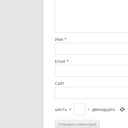
Имя
*
Email
*
Сайт
шесть
×
=
двенадцать