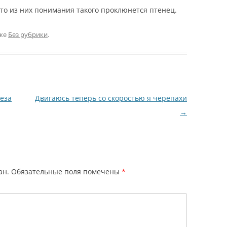
-то из них понимания такого проклюнется птенец.
ике
Без рубрики
.
еза
Двигаюсь теперь со скоростью я черепахи
→
ан.
Обязательные поля помечены
*