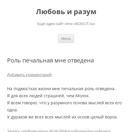
Перейти
к
Любовь и разум
содержимому
Ещё один сайт сети «NOVLIT.ru»
Меню
Роль печальная мне отведена
Добавить комментарий
На подмостках жизни мне печальная роль отведена.
Я для всех людей страшней, чем Молох.
Я всем говорю, что у разумного основа мыслей всех его
одна.
У дураков же всех всех мыслей их основ целый ворох.
Запись опубликована
29.04.2018
в рубрике
Без рубрики
.