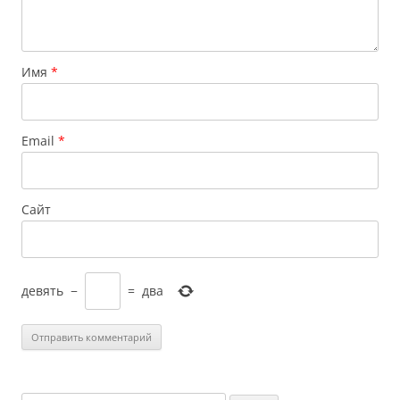
Имя
*
Email
*
Сайт
девять
−
=
два