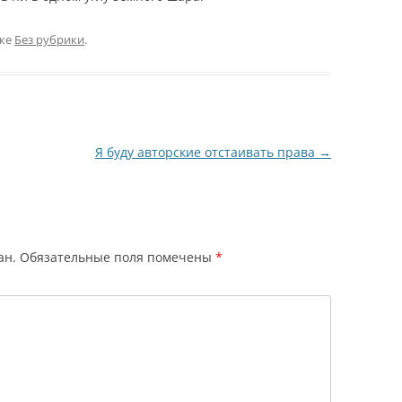
ике
Без рубрики
.
Я буду авторские отстаивать права
→
ан.
Обязательные поля помечены
*