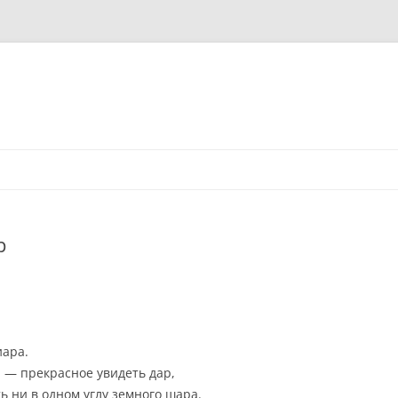
р
иара.
, — прекрасное увидеть дар,
ь ни в одном углу земного шара.