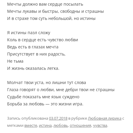
Мечты должно вам сердце посылать
Мечты лукавы и быстры, свободны и страшны
И в страхе том суть небольшой, но истины
Я истины пазл сложу
Коль в сердце есть чувство любви
Ведь есть в глазах мечта
Присутствует в них радость,
Не тьма
И жизнь оказалась легка.
Молчат твои уста, но лишни тут слова
Глаза говорят о любви, мне дебри твои не страшны
Судьбе показать мне язык суждено
Борьба за любовь — это жизни игра.
Запись опубликована
03.07.2018
в рубрике
Любовная лирика
с
метками
вместе
,
истина
,
любовь
,
отношения
,
чувства
.