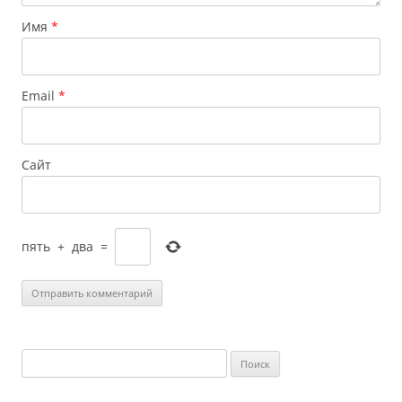
Имя
*
Email
*
Сайт
пять
+
два
=
Найти: