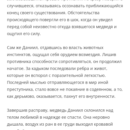
случившееся, отказываясь осознавать приближающийся
конец своего существования. Обстоятельства
происходящего повергли его в шок, когда он увидел
перед собой неизвестно откуда взявшегося медведя и
ощутил его силу.
Сам же Даниил, отдавшись во власть животных
инстинктов, ощущал себя орудием возмездия. Лишив
противника способности сопротивляться, он продолжил
начатое. За кадыком последовали ребра и живот,
которые он вспорол с поразительной легкостью.
Последней мыслью отправляющегося в мир иной
преступника, стало вовсе не покаяние в содеянном, а то,
как дерьмово, оказывается, пахнут его внутренности.
Завершив расправу, медведь Даниил склонился над
телом любимой в надежде ее спасти. Она неровно
дышала, воздух из ран в ее груди выходил кровавой