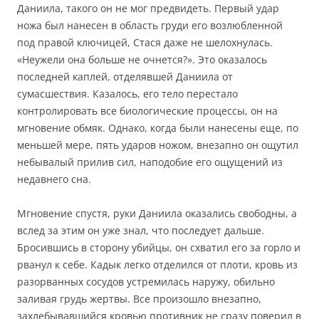
Даниила, такого он не мог предвидеть. Первый удар
ножа был нанесен в область груди его возлюбленной
под правой ключицей, Стася даже не шелохнулась.
«Неужели она больше не очнется?». Это оказалось
последней каплей, отделявшей Даниила от
сумасшествия. Казалось, его тело перестало
контролировать все биологические процессы, он на
мгновение обмяк. Однако, когда были нанесены еще, по
меньшей мере, пять ударов ножом, внезапно он ощутил
небывалый прилив сил, наподобие его ощущений из
недавнего сна.
Мгновение спустя, руки Даниила оказались свободны, а
вслед за этим он уже знал, что последует дальше.
Бросившись в сторону убийцы, он схватил его за горло и
рванул к себе. Кадык легко отделился от плоти, кровь из
разорванных сосудов устремилась наружу, обильно
заливая грудь жертвы. Все произошло внезапно,
захлебывавшийся кровью противник не сразу поверил в