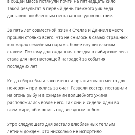
в общей массе потянули почти на пятнадцать кило.
Такой результат в первый день таежного уик-энда
доставил влюбленным несказанное удовольствие.
За пять лет совместной жизни Стелла и Даниил вместе
прошли столько всего, что не снилось в самых страшных
кошмарах семейным парам с более внушительным
стажем. Поэтому долгожданная поездка в сибирские леса
стала для них настоящей наградой за события
последних лет.
Когда сборы были закончены и организовано место для
ночевки – принялись за очаг. Развели костер, поставили
на огонь рыбу и в ожидании волшебного ужина
расположились возле него. Так они и сидели одни во
всем мире, обнявшись под звездным небом.
Утро следующего дня застало влюбленных теплым
летним дождем. Это нисколько не испортило