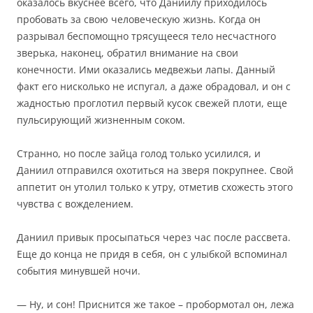
оказалось вкуснее всего, что Даниилу приходилось
пробовать за свою человеческую жизнь. Когда он
разрывал беспомощно трясущееся тело несчастного
зверька, наконец, обратил внимание на свои
конечности. Ими оказались медвежьи лапы. Данный
факт его нисколько не испугал, а даже обрадовал, и он с
жадностью проглотил первый кусок свежей плоти, еще
пульсирующий жизненным соком.
Странно, но после зайца голод только усилился, и
Даниил отправился охотиться на зверя покрупнее. Свой
аппетит он утолил только к утру, отметив схожесть этого
чувства с вожделением.
Даниил привык просыпаться через час после рассвета.
Еще до конца не придя в себя, он с улыбкой вспоминал
события минувшей ночи.
— Ну, и сон! Приснится же такое – пробормотал он, лежа