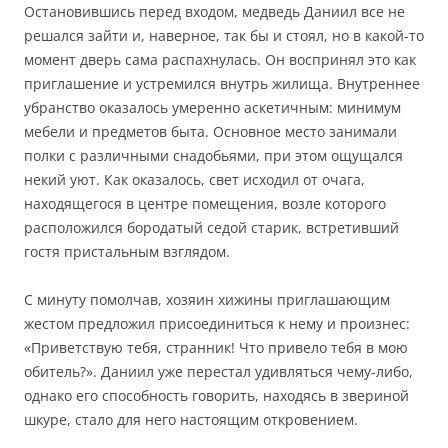
Остановившись перед входом, медведь Даниил все не
решался зайти и, наверное, так бы и стоял, но в какой-то
момент дверь сама распахнулась. Он воспринял это как
приглашение и устремился внутрь жилища. Внутреннее
убранство оказалось умеренно аскетичным: минимум
мебели и предметов быта. Основное место занимали
полки с различными снадобьями, при этом ощущался
некий уют. Как оказалось, свет исходил от очага,
находящегося в центре помещения, возле которого
расположился бородатый седой старик, встретивший
гостя пристальным взглядом.
С минуту помолчав, хозяин хижины приглашающим
жестом предложил присоединиться к нему и произнес:
«Приветствую тебя, странник! Что привело тебя в мою
обитель?». Даниил уже перестал удивляться чему-либо,
однако его способность говорить, находясь в звериной
шкуре, стало для него настоящим откровением.