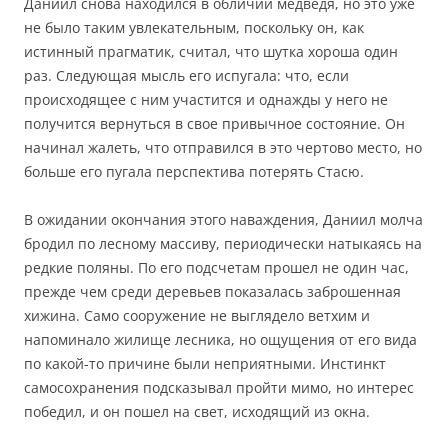
Даниил снова находился в обличии медведя, но это уже
не было таким увлекательным, поскольку он, как
истинный прагматик, считал, что шутка хороша один
раз. Следующая мысль его испугала: что, если
происходящее с ним участится и однажды у него не
получится вернуться в свое привычное состояние. Он
начинал жалеть, что отправился в это чертово место, но
больше его пугала перспектива потерять Стасю.
В ожидании окончания этого наваждения, Даниил молча
бродил по лесному массиву, периодически натыкаясь на
редкие поляны. По его подсчетам прошел не один час,
прежде чем среди деревьев показалась заброшенная
хижина. Само сооружение не выглядело ветхим и
напоминало жилище лесника, но ощущения от его вида
по какой-то причине были неприятными. Инстинкт
самосохранения подсказывал пройти мимо, но интерес
победил, и он пошел на свет, исходящий из окна.