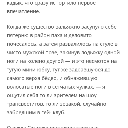
кадык, что сразу испортило первое
впечатление.
Когда же существо вальяжно засунуло себе
пятерню в район паха и деловито
почесалось, а затем развалилось на стуле в
чисто мужской позе, закинув лодыжку одной
ноги на колено другой — и это несмотря на
тугую мини-юбку, тут же задравшуюся до
самого верха бёдер, и обнажившую
волосатые ноги в сетчатых чулках, — я
ощутил себя то ли зрителем на шоу
трансвеститов, то ли зевакой, случайно
забредшим в гей- клуб.
Одежда Сю тоже оставляла сложные