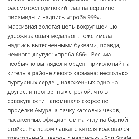
рассмотрел одинокий глаз на вершине
пирамиды и надпись «проба 999».
Массивная золотая цепь вокруг шеи Сю,
удерживающая медальон, тоже имела
надпись вытесненными буквами, правда,
немного другую: «проба 666». Весьма
необычно выглядел и орден, приколотый на
китель в районе левого кармана: несколько
пурпурных сердец, наложенных одно на
другое, и пронзённых стрелой, что в
совокупности напоминало скорее не
проделки Амура, а пачку кассовых чеков,
насаженных официантом на иглу на барной
стойке. На левом лацкане кителя красовался
треугольный шеврон с надписью «
Gott Strafe