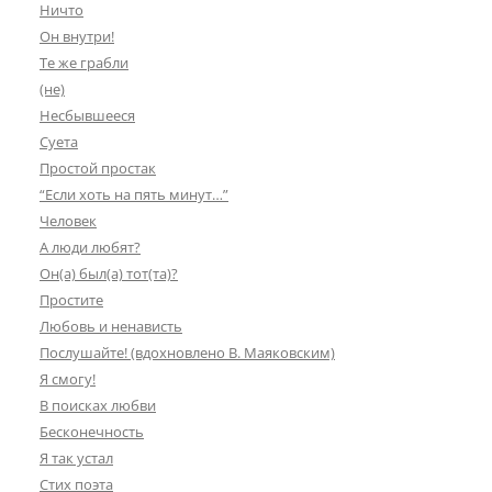
Ничто
Он внутри!
Те же грабли
(не)
Несбывшееся
Суета
Простой простак
“Если хоть на пять минут…”
Человек
А люди любят?
Он(а) был(а) тот(та)?
Простите
Любовь и ненависть
Послушайте! (вдохновлено В. Маяковским)
Я смогу!
В поисках любви
Бесконечность
Я так устал
Стих поэта