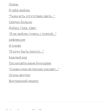
Осень
Я тебя люблю
“Тьма есть отсутствие света…”
Сердцу больно
Добро. Грех. Свет.
“Я не люблю гулять с толпой…”
рефлексия
И снова
“Я хочу быть просто…”
Каждый раз
Посчитайте меня бунтарём
“Снова один встречаю рассвет…”
Огонь внутри
Внутренний диалог