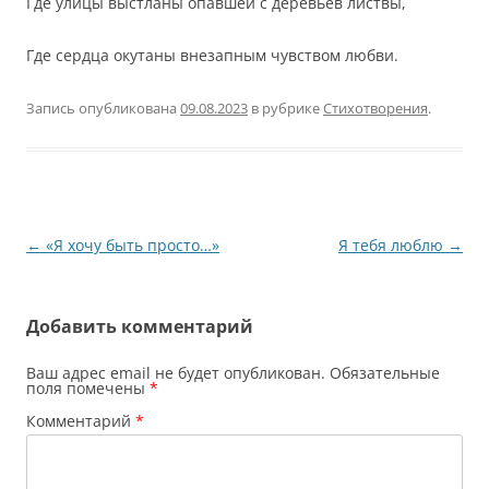
Где улицы выстланы опавшей с деревьев листвы,
Где сердца окутаны внезапным чувством любви.
Запись опубликована
09.08.2023
в рубрике
Стихотворения
.
Навигация
←
«Я хочу быть просто…»
Я тебя люблю
→
по
записям
Добавить комментарий
Ваш адрес email не будет опубликован.
Обязательные
поля помечены
*
Комментарий
*