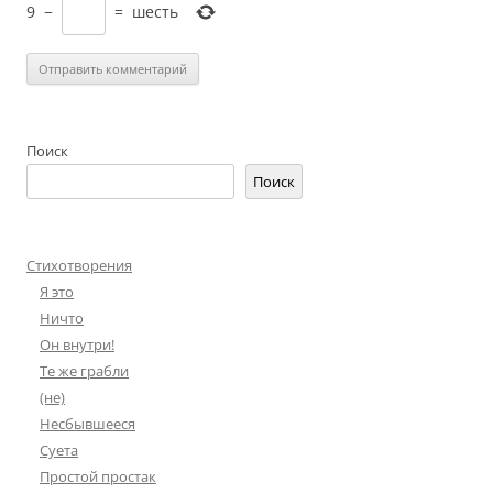
9
−
=
шесть
Поиск
Поиск
Стихотворения
Я это
Ничто
Он внутри!
Те же грабли
(не)
Несбывшееся
Суета
Простой простак