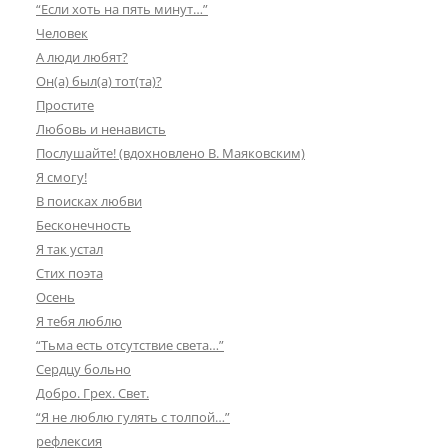
“Если хоть на пять минут…”
Человек
А люди любят?
Он(а) был(а) тот(та)?
Простите
Любовь и ненависть
Послушайте! (вдохновлено В. Маяковским)
Я смогу!
В поисках любви
Бесконечность
Я так устал
Стих поэта
Осень
Я тебя люблю
“Тьма есть отсутствие света…”
Сердцу больно
Добро. Грех. Свет.
“Я не люблю гулять с толпой…”
рефлексия