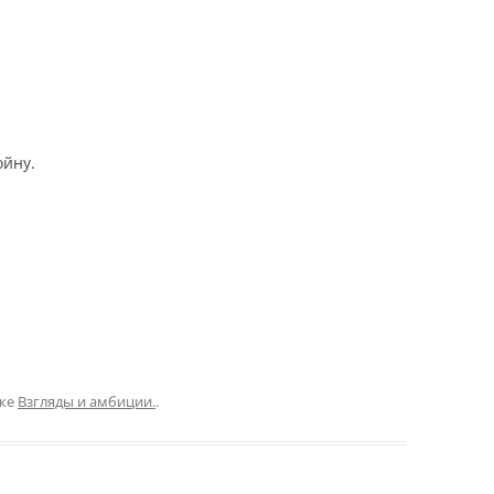
йну.
ике
Взгляды и амбиции.
.