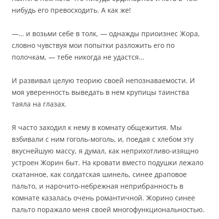
нибудь его превосходить. А как же!
—… и возьми себе в толк, — однажды приоизнес Жора,
словно чувствуя мои попытки разложить его по
полочкам, — тебе никогда не удастся…
И развивал целую теорию своей непознаваемости. И
моя уверенность выведать в нем крупицы таинства
таяла на глазах.
Я часто заходил к нему в комнату общежития. Мы
взбивали с ним гоголь-моголь, и, поедая с хлебом эту
вкуснейшую массу, я думал, как неприхотливо-изящно
устроен Жорин быт. На кровати вместо подушки лежало
скатанное, как солдатская шинель, синее драповое
пальто, и нарочито-небрежная неприбранность в
комнате казалась очень романтичной. Жорино синее
пальто поражало меня своей многофункциональностью.