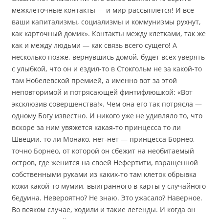
межклеточные контакты — и мир рассыплется! И все
ваши капитализмы, социализмы и коммунизмы рухнут,
как карточный домик». Контакты между клетками, так же
как и между людьми — как связь всего сущего! А
несколько позже, вернувшись домой, будет всех уверять
с улыбкой, что он и ездил-то в Стокгольм не за какой-то
там Нобелевской премией, а именно вот за этой
неповторимой и потрясающей финтифлюшкой: «Вот
эксклюзив совершенства!». Чем она его так потрясла —
одному Богу известно. И никого уже не удивляло то, что
вскоре за ним увяжется какая-то принцесса то ли
Швеции, то ли Монако, нет-нет — принцесса Борнео,
точно Борнео, от которой он сбежит на необитаемый
остров, где женится на своей Нефертити, взращенной
собственными руками из каких-то там клеток обрывка
кожи какой-то мумии, выигранного в карты у случайного
бедуина. Невероятно? Не знаю. Это ужасало? Наверное.
Во всяком случае, ходили и такие легенды. И когда он