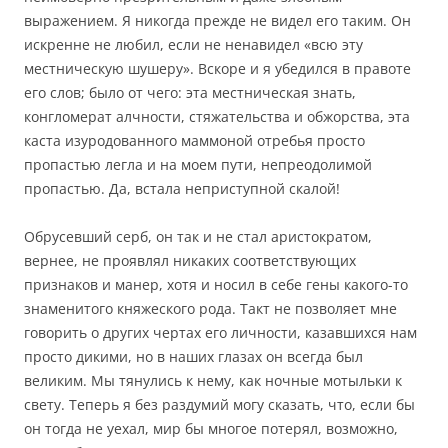
выражением. Я никогда прежде не видел его таким. Он
искренне не любил, если не ненавидел «всю эту
местническую шушеру». Вскоре и я убедился в правоте
его слов; было от чего: эта местническая знать,
конгломерат алчности, стяжательства и обжорства, эта
каста изуродованного маммоной отребья просто
пропастью легла и на моем пути, непреодолимой
пропастью. Да, встала неприступной скалой!
Обрусевший серб, он так и не стал аристократом,
вернее, не проявлял никаких соответствующих
признаков и манер, хотя и носил в себе гены какого-то
знаменитого княжеского рода. Такт не позволяет мне
говорить о других чертах его личности, казавшихся нам
просто дикими, но в наших глазах он всегда был
великим. Мы тянулись к нему, как ночные мотыльки к
свету. Теперь я без раздумий могу сказать, что, если бы
он тогда не уехал, мир бы многое потерял, возможно,