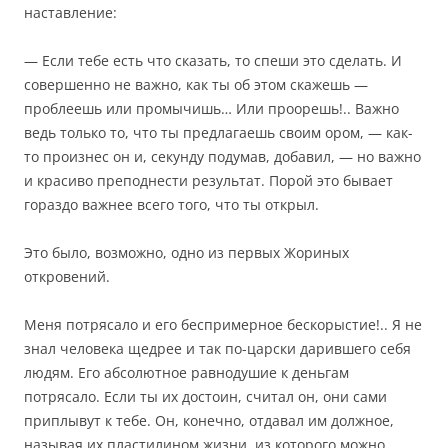
наставление:
— Если тебе есть что сказать, то спеши это сделать. И
совершенно не важно, как ты об этом скажешь —
проблеешь или промычишь… Или проорешь!.. Важно
ведь только то, что ты предлагаешь своим ором, — как-
то произнес он и, секунду подумав, добавил, — но важно
и красиво преподнести результат. Порой это бывает
гораздо важнее всего того, что ты открыл.
Это было, возможно, одно из первых Жориных
откровений.
Меня потрясало и его беспримерное бескорыстие!.. Я не
знал человека щедрее и так по-царски дарившего себя
людям. Его абсолютное равнодушие к деньгам
потрясало. Если ты их достоин, считал он, они сами
приплывут к тебе. Он, конечно, отдавал им должное,
называя их пластилином жизни, из которого можно