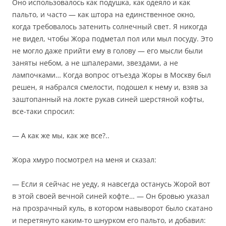
Оно использовалось как подушка, как одеяло и как
пальто, и часто — как штора на единственное окно,
когда требовалось затенить солнечный свет. Я никогда
не видел, чтобы Жора подметал пол или мыл посуду. Это
не могло даже прийти ему в голову — его мысли были
заняты небом, а не шпалерами, звездами, а не
лампочками… Когда вопрос отъезда Жоры в Москву был
решен, я набрался смелости, подошел к нему и, взяв за
заштопанный на локте рукав синей шерстяной кофты,
все-таки спросил:
— А как же мы, как же все?..
Жора хмуро посмотрел на меня и сказал:
— Если я сейчас не уеду, я навсегда останусь Жорой вот
в этой своей вечной синей кофте… — Он бровью указал
на прозрачный куль, в котором навыворот было скатано
и перетянуто каким-то шнурком его пальто, и добавил: