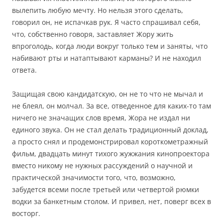
вылепить любую мечту. Но нельзя этого сделать,
говорил он, не испачкав рук. Я часто спрашивал себя,
что, собственно говоря, заставляет Жору жить
впроголодь, когда люди вокруг только тем и заняты, что
набивают рты и натаптывают карманы? И не находил
ответа.
Защищая свою кандидатскую, он не то что не мычал и
не блеял, он молчал. За все, отведенное для каких-то там
ничего не значащих слов время, Жора не издал ни
единого звука. Он не стал делать традиционный доклад,
а просто снял и продемонстрировал короткометражный
фильм, двадцать минут тихого жужжания кинопроектора
вместо никому не нужных рассуждений о научной и
практической значимости того, что, возможно,
забудется всеми после третьей или четвертой рюмки
водки за банкетным столом. И привел, нет, поверг всех в
восторг.