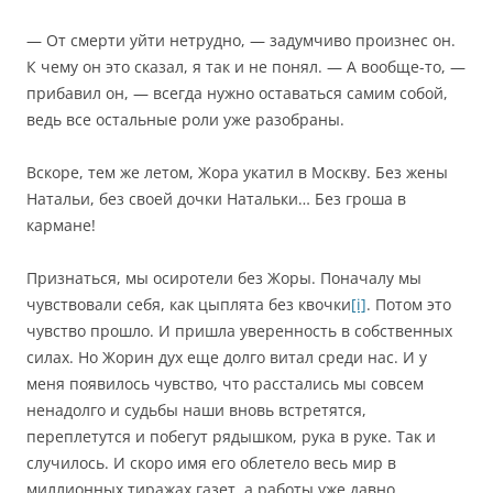
— От смерти уйти нетрудно, — задумчиво произнес он.
К чему он это сказал, я так и не понял. — А вообще-то, —
прибавил он, — всегда нужно оставаться самим собой,
ведь все остальные роли уже разобраны.
Вскоре, тем же летом, Жора укатил в Москву. Без жены
Натальи, без своей дочки Натальки… Без гроша в
кармане!
Признаться, мы осиротели без Жоры. Поначалу мы
чувствовали себя, как цыплята без квочки
[i]
. Потом это
чувство прошло. И пришла уверенность в собственных
силах. Но Жорин дух еще долго витал среди нас. И у
меня появилось чувство, что расстались мы совсем
ненадолго и судьбы наши вновь встретятся,
переплетутся и побегут рядышком, рука в руке. Так и
случилось. И скоро имя его облетело весь мир в
миллионных тиражах газет, а работы уже давно