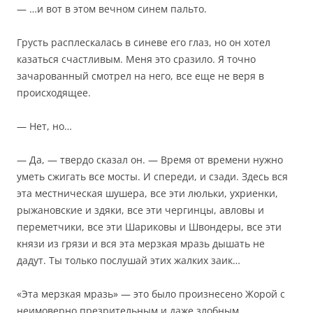
— …и вот в этом вечном синем пальто.
Грусть расплескалась в синеве его глаз, но он хотел
казаться счастливым. Меня это сразило. Я точно
зачарованный смотрел на него, все еще не веря в
происходящее.
— Нет, но…
— Да, — твердо сказал он. — Время от времени нужно
уметь сжигать все мосты. И спереди, и сзади. Здесь вся
эта местническая шушера, все эти люльки, ухриенки,
рыжановские и здяки, все эти чергинцы, авловы и
переметчики, все эти Шариковы и Швондеры, все эти
князи из грязи и вся эта мерзкая мразь дышать не
дадут. Ты только послушай этих жалких заик…
«Эта мерзкая мразь» — это было произнесено Жорой с
неимоверно презрительным и даже злобным