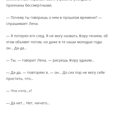
признаны бессмертными.
— Почему ты говоришь о нем в прошлом времени? —
спрашивает Лена.
— Я потерял его след. Я не могу назвать Жору гением, об
этом объявят потом, но даже в те наши молодые годы
он… Да-да…
— Ты, — говорит Лена, — рисуешь Жору эдаким…
— Да-да, — повторяю я, — он… До сих пор не могу себе
простить, что…
— Что «что…»?
— Да нет… Нет, ничего…