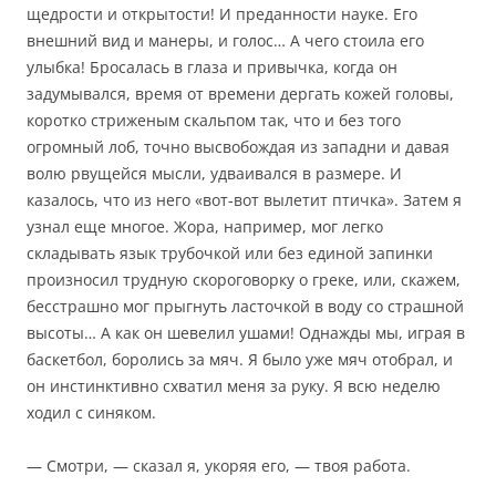
щедрости и открытости! И преданности науке. Его
внешний вид и манеры, и голос… А чего стоила его
улыбка! Бросалась в глаза и привычка, когда он
задумывался, время от времени дергать кожей головы,
коротко стриженым скальпом так, что и без того
огромный лоб, точно высвобождая из западни и давая
волю рвущейся мысли, удваивался в размере. И
казалось, что из него «вот-вот вылетит птичка». Затем я
узнал еще многое. Жора, например, мог легко
складывать язык трубочкой или без единой запинки
произносил трудную скороговорку о греке, или, скажем,
бесстрашно мог прыгнуть ласточкой в воду со страшной
высоты… А как он шевелил ушами! Однажды мы, играя в
баскетбол, боролись за мяч. Я было уже мяч отобрал, и
он инстинктивно схватил меня за руку. Я всю неделю
ходил с синяком.
— Смотри, — сказал я, укоряя его, — твоя работа.