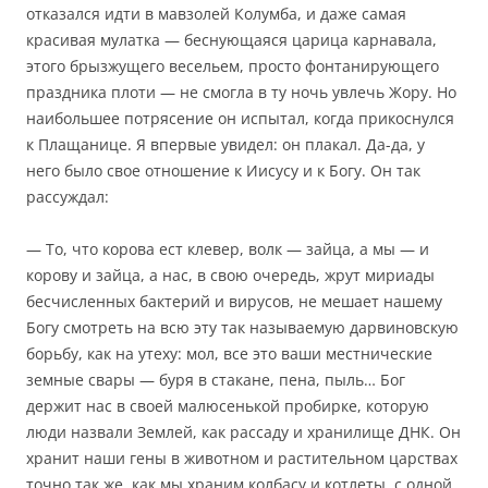
отказался идти в мавзолей Колумба, и даже самая
красивая мулатка — беснующаяся царица карнавала,
этого брызжущего весельем, просто фонтанирующего
праздника плоти — не смогла в ту ночь увлечь Жору. Но
наибольшее потрясение он испытал, когда прикоснулся
к Плащанице. Я впервые увидел: он плакал. Да-да, у
него было свое отношение к Иисусу и к Богу. Он так
рассуждал:
— То, что корова ест клевер, волк — зайца, а мы — и
корову и зайца, а нас, в свою очередь, жрут мириады
бесчисленных бактерий и вирусов, не мешает нашему
Богу смотреть на всю эту так называемую дарвиновскую
борьбу, как на утеху: мол, все это ваши местнические
земные свары — буря в стакане, пена, пыль… Бог
держит нас в своей малюсенькой пробирке, которую
люди назвали Землей, как рассаду и хранилище ДНК. Он
хранит наши гены в животном и растительном царствах
точно так же, как мы храним колбасу и котлеты, с одной