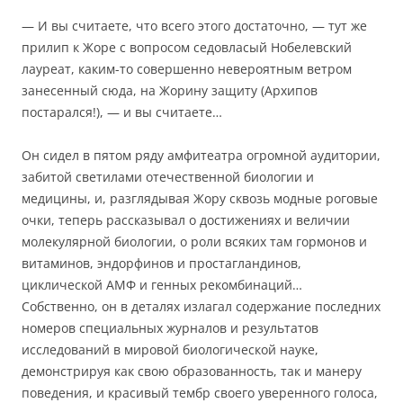
— И вы считаете, что всего этого достаточно, — тут же
прилип к Жоре с вопросом седовласый Нобелевский
лауреат, каким-то совершенно невероятным ветром
занесенный сюда, на Жорину защиту (Архипов
постарался!), — и вы считаете…
Он сидел в пятом ряду амфитеатра огромной аудитории,
забитой светилами отечественной биологии и
медицины, и, разглядывая Жору сквозь модные роговые
очки, теперь рассказывал о достижениях и величии
молекулярной биологии, о роли всяких там гормонов и
витаминов, эндорфинов и простагландинов,
циклической АМФ и генных рекомбинаций…
Собственно, он в деталях излагал содержание последних
номеров специальных журналов и результатов
исследований в мировой биологической науке,
демонстрируя как свою образованность, так и манеру
поведения, и красивый тембр своего уверенного голоса,