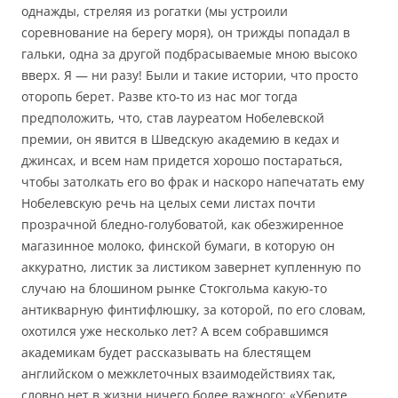
однажды, стреляя из рогатки (мы устроили
соревнование на берегу моря), он трижды попадал в
гальки, одна за другой подбрасываемые мною высоко
вверх. Я — ни разу! Были и такие истории, что просто
оторопь берет. Разве кто-то из нас мог тогда
предположить, что, став лауреатом Нобелевской
премии, он явится в Шведскую академию в кедах и
джинсах, и всем нам придется хорошо постараться,
чтобы затолкать его во фрак и наскоро напечатать ему
Нобелевскую речь на целых семи листах почти
прозрачной бледно-голубоватой, как обезжиренное
магазинное молоко, финской бумаги, в которую он
аккуратно, листик за листиком завернет купленную по
случаю на блошином рынке Стокгольма какую-то
антикварную финтифлюшку, за которой, по его словам,
охотился уже несколько лет? А всем собравшимся
академикам будет рассказывать на блестящем
английском о межклеточных взаимодействиях так,
словно нет в жизни ничего более важного: «Уберите