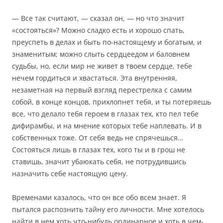
— Все так считают, — сказал он, — но что значит
«состояться»? Можно сладко есть и хорошо спать,
преуспеть в делах и быть по-настоящему и богатым, и
знаменитым; можно слыть сердцеедом и баловнем
судьбы, но, если мир не живет в твоем сердце, тебе
нечем гордиться и хвастаться. Эта внутренняя,
незаметная на первый взгляд перестрелка с самим
собой, в конце концов, прихлопнет тебя, и ты потеряешь
все, что делало тебя героем в глазах тех, кто пел тебе
дифирамбы, и на мнение которых тебе наплевать. И в
собственных тоже. От себя ведь не спрячешься…
Состояться лишь в глазах тех, кого ты и в грош не
ставишь, значит убаюкать себя, не потрудившись
назначить себе настоящую цену.
Временами казалось, что он все обо всем знает. Я
пытался распознить тайну его личности. Мне хотелось
найти в нем хоть что-нибудь ординарное и хоть в чем-