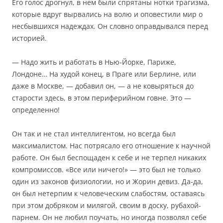
Его голос дрогнул, в нем были спрятаны нотки трагизма,
которые вдруг вырвались на волю и оповестили мир о
несбывшихся надеждах. Он словно оправдывался перед
историей.
— Надо жить и работать в Нью-Йорке, Париже,
Лондоне… На худой конец, в Праге или Берлине, или
даже в Москве, — добавил он, — а не ковыряться до
старости здесь, в этом периферийном говне. Это —
определенно!
Он так и не стал интеллигентом, но всегда был
максималистом. Нас потрясало его отношение к научной
работе. Он был беспощаден к себе и не терпел никаких
компромиссов. «Все или ничего!» — это был не только
один из законов физиологии, но и Жорин девиз. Да-да,
он был нетерпим к человеческим слабостям, оставаясь
при этом добряком и милягой, своим в доску, рубахой-
парнем. Он не любил поучать, но иногда позволял себе