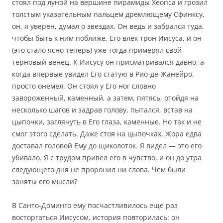
стоял под луной на вершине пирамиды Хеопса и грозил
толстым указательным пальцем дремлющему Сфинксу,
он, я уверен, думал о звездах. Он ведь и забрался туда,
чтобы быть к ним поближе. Его влек трон Иисуса, и он
(это стало ясно теперь) уже тогда примерял свой
терновый венец. К Иисусу он присматривался давно, а
когда впервые увидел Его статую в Рио-де-Жанейро,
просто онемел. Он стоял у Его ног словно
завороженный, каменный, а затем, пятясь, отойдя на
несколько шагов и задрав голову, пытался, встав на
цыпочки, заглянуть в Его глаза, каменные. Но так и не
смог этого сделать. Даже стоя на цыпочках, Жора едва
доставал головой Ему до щиколоток. Я видел — это его
убивало. Я с трудом привел его в чувство, и он до утра
следующего дня не проронил ни слова. Чем были
заняты его мысли?
В Санто-Доминго ему посчастливилось еще раз
восторгаться Иисусом, история повторилась: он