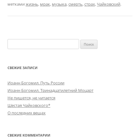
метками
жизнь
,
мрак
,
музыка
,
смерть
,
страх
,
Чайковский
.
Найти:
СВЕЖИЕ ЗАПИСИ
Иоанн Богомил. Путь России
Иоанн Богомил. Тринадцатилетний Моцарт
Не пишется, не читается
Шестая Чайковского*
О последних вещах
СВЕЖИЕ КОММЕНТАРИИ