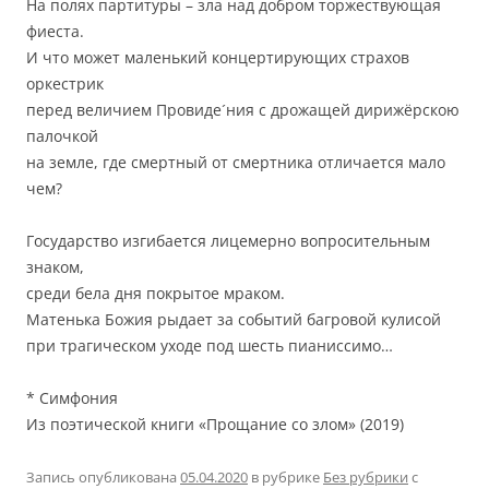
На полях партитуры – зла над добром торжествующая
фиеста.
И что может маленький концертирующих страхов
оркестрик
перед величием Провиде´ния с дрожащей дирижёрскою
палочкой
на земле, где смертный от смертника отличается мало
чем?
Государство изгибается лицемерно вопросительным
знаком,
среди бела дня покрытое мраком.
Матенька Божия рыдает за событий багровой кулисой
при трагическом уходе под шесть пианиссимо…
* Симфония
Из поэтической книги «Прощание со злом» (2019)
Запись опубликована
05.04.2020
в рубрике
Без рубрики
с