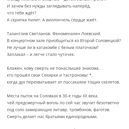
И зачем без нужды заглядывать наперёд,
что тебя ждёт?
А скрипка пилит. А виолончель сердце жжёт.
Талантлив Светланов. Феноменален Лоевский.
В концертном зале приобщиться ко Второй Соловецкой?
Не лучше ли в катакомбе с белым платочком?
Заплакал – и легче стало чуточек.
Блажен, кому смерть не понаслышке знакома,
кто прошёл свои Секирки и ‘гастрономы’ *,
когда дух перехватывает от пассакалии тощих скелетов,
Места пыток на Соловках в 30-е годы ХХ века.
чей предсмертный вопль по сей час звучит безответно
под соло замирающих литавр, тромбонов, фаготов.
Смерть делает нас братьями единородными.