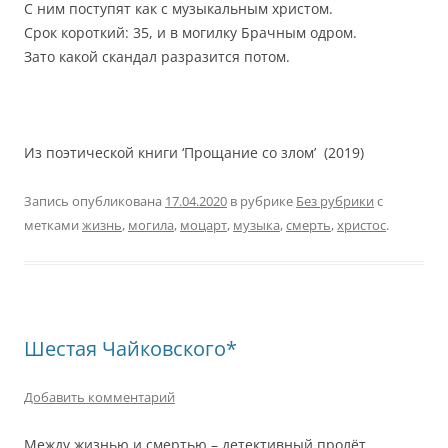
С ним поступят как с музыкальным христом.
Срок короткий: 35, и в могилку Брачным одром.
Зато какой скандал разразится потом.
Из поэтической книги ‘Прощание со злом’ (2019)
Запись опубликована
17.04.2020
в рубрике
Без рубрики
с
метками
жизнь
,
могила
,
моцарт
,
музыка
,
смерть
,
христос
.
Шестая Чайковского*
Добавить комментарий
Между жизнью и смертью – детективный пролёт.