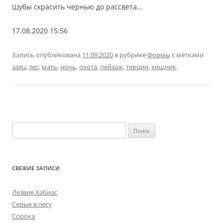
Шубы скрасить чернью до рассвета…
17.08.2020 15:56
Запись опубликована
11.09.2020
в рубрике
Формы
с метками
заяц
,
лес
,
мать
,
ночь
,
охота
,
пейзаж
,
терцин
,
хищник
.
Найти:
СВЕЖИЕ ЗАПИСИ
Лезвие Хабиас
Серые в лесу
Сорока