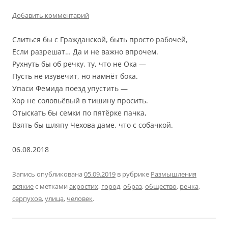
Добавить комментарий
Слиться бы с Гражданской, быть просто рабочей,
Если разрешат… Да и не важно впрочем.
Рухнуть бы об речку, ту, что не Ока —
Пусть не изувечит, но намнёт бока.
Упаси Фемида поезд упустить —
Хор не соловьёвый в тишину просить.
Отыскать бы семки по пятёрке пачка,
Взять бы шляпу Чехова даме, что с собачкой.
06.08.2018
Запись опубликована
05.09.2019
в рубрике
Размышления
всякие
с метками
акростих
,
город
,
образ
,
общество
,
речка
,
серпухов
,
улица
,
человек
.