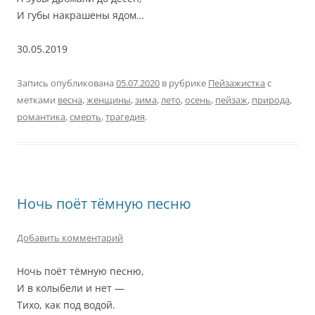
И губы накрашены ядом…
30.05.2019
Запись опубликована
05.07.2020
в рубрике
Пейзажистка
с
метками
весна
,
женщины
,
зима
,
лето
,
осень
,
пейзаж
,
природа
,
романтика
,
смерть
,
трагедия
.
Ночь поёт тёмную песню
Добавить комментарий
Ночь поёт тёмную песню,
И в колыбели и нет —
Тихо, как под водой.