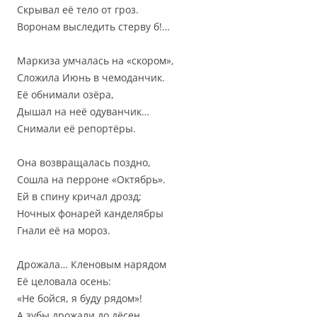
Скрывал её тело от гроз.
Воронам выследить стерву б!…
Маркиза умчалась на «скором»,
Сложила Июнь в чемоданчик.
Её обнимали озёра,
Дышал на неё одуванчик…
Снимали её репортёры.
Она возвращалась поздно,
Сошла на перроне «Октябрь».
Ей в спину кричал дрозд;
Ночных фонарей канделябры
Гнали её на мороз.
Дрожала… Кленовым нарядом
Её целовала осень:
«Не бойся, я буду рядом»!
А зубы дрожали до дёсен,