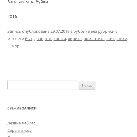
Заплывём за буйки…
2016
Запись опубликована
29.07.2019
в рубрике Без рубрики с
метками
быт
,
двор
,
кот
,
кошка
,
лирика
,
романтика
,
стих
,
стихи
,
Юмор
.
Найти:
СВЕЖИЕ ЗАПИСИ
Лезвие Хабиас
Серые в лесу