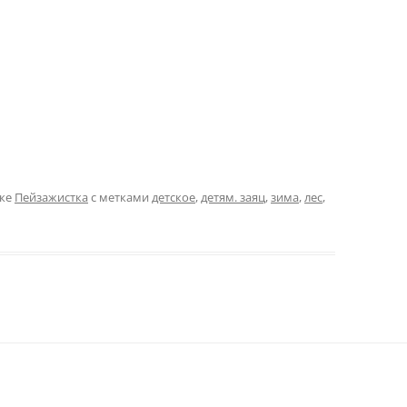
ике
Пейзажистка
с метками
детское
,
детям. заяц
,
зима
,
лес
,