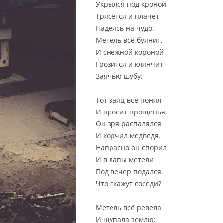
Укрылся под кроной,
Трясётся и плачет,
Надеясь на чудо.
Метель всё буянит,
И снежной короной
Грозится и клянчит
Заячью шубу.
Тот заяц всё понял
И просит прощенья,
Он зря распалялся
И корчил медведя.
Напрасно он спорил
И в лапы метели
Под вечер подался.
Что скажут соседи?
Метель всё ревела
И щупала землю: