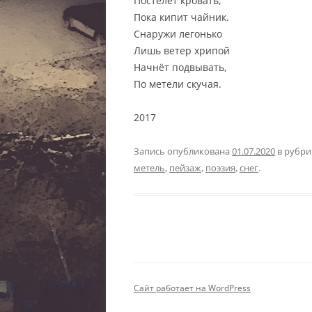
Постелет кровать,
Пока кипит чайник.
Снаружи легонько
Лишь ветер хрипой
Начнёт подвывать,
По метели скучая.
2017
Запись опубликована
01.07.2020
в рубр
метель
,
пейзаж
,
поэзия
,
снег
.
Сайт работает на WordPress