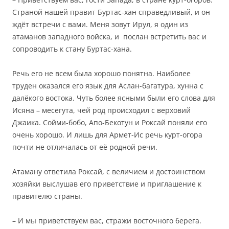
Страной нашей правит Буртас-хан справедливый, и он
ждёт встречи с вами. Меня зовут Ирул, я один из
атаманов западного войска, и послан встретить вас и
сопроводить к стану Буртас-хана.
Речь его не всем была хорошо понятна. Наиболее
труден оказался его язык для Аслан-багатура, хунна с
далёкого востока. Чуть более ясными были его слова для
Исяна – месегута, чей род происходил с верховий
Джаика. Сойми-бобо, Апо-Бекотун и Роксай поняли его
очень хорошо. И лишь для Армет-Ис речь курт-огора
почти не отличалась от её родной речи.
Атаману ответила Роксай, с величием и достоинством
хозяйки выслушав его приветствие и приглашение к
правителю страны.
– И мы приветствуем вас, стражи восточного берега.