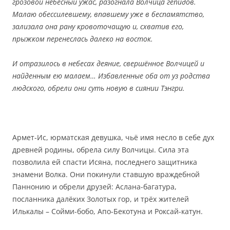
грозовой небесный ужас, разогнала Волчица гепидов.
Малаю обессилевшему, впавшему уже в беспамятство,
зализала она рану кровоточащую и, схватив его,
прыжком перенеслась далеко на восток.
И отразилось в небесах деяние, свершённое Волчицей и
найденным ею малаем… Избавленные оба от уз родства
людского, обрели они суть новую в сиянии Тэнгри.
Армет-Ис, юрматская девушка, чьё имя несло в себе дух
древней родины, обрела силу Волчицы. Сила эта
позволила ей спасти Исяна, последнего защитника
знамени Волка. Они покинули ставшую враждебной
Паннонию и обрели друзей: Аслана-багатура,
посланника далёких Золотых гор, и трёх жителей
Илькалы – Сойми-бобо, Апо-Бекотуна и Роксай-катун.