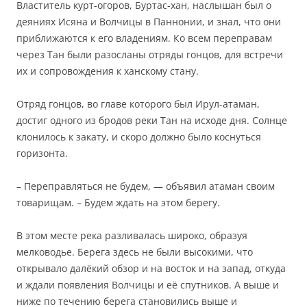
Властитель курт-огоров, Буртас-хан, наслышан был о
деяниях Исяна и Волчицы в Паннонии, и знал, что они
приближаются к его владениям. Ко всем переправам
через Тан были разосланы отряды гонцов, для встречи
их и сопровождения к ханскому стану.
Отряд гонцов, во главе которого был Ирул-атаман,
достиг одного из бродов реки Тан на исходе дня. Солнце
клонилось к закату, и скоро должно было коснуться
горизонта.
– Переправляться не будем, — объявил атаман своим
товарищам. – Будем ждать на этом берегу.
В этом месте река разливалась широко, образуя
мелководье. Берега здесь не были высокими, что
открывало далёкий обзор и на восток и на запад, откуда
и ждали появления Волчицы и её спутников. А выше и
ниже по течению берега становились выше и