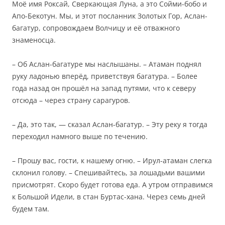
Моё имя Роксай, Сверкающая Луна, а это Сойми-бобо и
Апо-Бекотун. Мы, и этот посланник Золотых Гор, Аслан-
багатур, сопровождаем Волчицу и её отважного
знаменосца.
– Об Аслан-багатуре мы наслышаны. – Атаман поднял
руку ладонью вперёд, приветствуя багатура. – Более
года назад он прошёл на запад путями, что к северу
отсюда – через страну сарагуров.
– Да, это так, — сказал Аслан-багатур. – Эту реку я тогда
переходил намного выше по течению.
– Прошу вас, гости, к нашему огню. – Ирул-атаман слегка
склонил голову. – Спешивайтесь, за лошадьми вашими
присмотрят. Скоро будет готова еда. А утром отправимся
к Большой Идели, в стан Буртас-хана. Через семь дней
будем там.