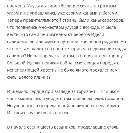
времена. Улусы агасиров были рассеяны по разным
углам и не управлялись уже своими ханами и бегами.
Теперь правителями этой страны были ханы сарогоров,
что появились множеством улусов с восхода. И была
весть, что сами они изгнаны от берегов Идели
савирами, вставшими на путь поисков новой родины. Но
что же там, далеко на востоке, привело в движение орды
савиров? Не разгорелась ли там, в степях по ту сторону
Большой Идели, великая война, сметающая народы в
испепеляющей ярости? Не было ли это проявлением
силы Белого Клинка?
И щемило сердце при взгляде за горизонт: – слишком
часто можно было увидеть там зарево далёких пожаров.
Но уверенно, в непреклонной решимости, вела Армет-
Ис своих спутников на восток…
В начале осени шесть всадников, проделавшие столь