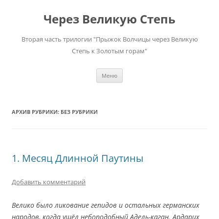
Перейти
к
Через Великую Степь
содержимому
Вторая часть трилогии "Прыжок Волчицы через Великую
Степь к Золотым горам"
Меню
АРХИВ РУБРИКИ:
БЕЗ РУБРИКИ
1. Месяц Длинной Паутины
Добавить комментарий
Велико было ликование гепидов и остальных германских
народов, когда ушёл небоподобный Адель-каган. Ардарих