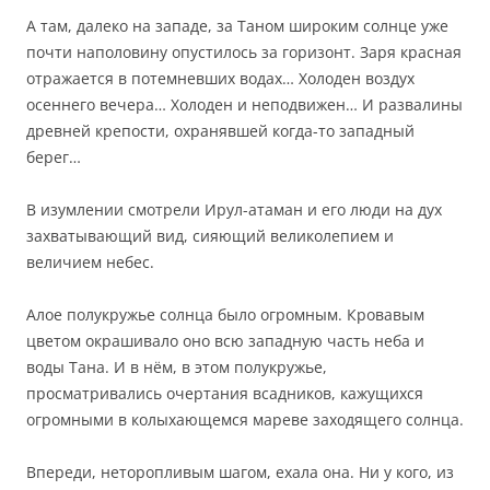
А там, далеко на западе, за Таном широким солнце уже
почти наполовину опустилось за горизонт. Заря красная
отражается в потемневших водах… Холоден воздух
осеннего вечера… Холоден и неподвижен… И развалины
древней крепости, охранявшей когда-то западный
берег…
В изумлении смотрели Ирул-атаман и его люди на дух
захватывающий вид, сияющий великолепием и
величием небес.
Алое полукружье солнца было огромным. Кровавым
цветом окрашивало оно всю западную часть неба и
воды Тана. И в нём, в этом полукружье,
просматривались очертания всадников, кажущихся
огромными в колыхающемся мареве заходящего солнца.
Впереди, неторопливым шагом, ехала она. Ни у кого, из