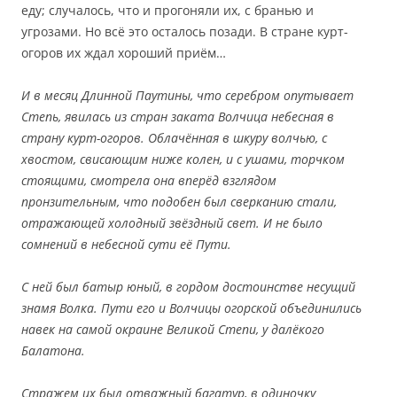
еду; случалось, что и прогоняли их, с бранью и
угрозами. Но всё это осталось позади. В стране курт-
огоров их ждал хороший приём…
И в месяц Длинной Паутины, что серебром опутывает
Степь, явилась из стран заката Волчица небесная в
страну курт-огоров. Облачённая в шкуру волчью, с
хвостом, свисающим ниже колен, и с ушами, торчком
стоящими, смотрела она вперёд взглядом
пронзительным, что подобен был сверканию стали,
отражающей холодный звёздный свет. И не было
сомнений в небесной сути её Пути.
С ней был батыр юный, в гордом достоинстве несущий
знамя Волка. Пути его и Волчицы огорской объединились
навек на самой окраине Великой Степи, у далёкого
Балатона.
Стражем их был отважный багатур, в одиночку