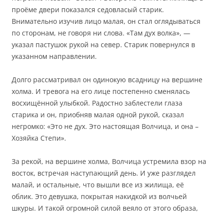
проёме двери показался седовласый старик.
Внимательно изучив лицо малая, он стал оглядываться
по сторонам, не говоря ни слова. «Там дух волка», —
указал пастушок рукой на север. Старик повернулся в
указанном направлении.
Долго рассматривал он одинокую всадницу на вершине
холма. И тревога на его лице постепенно сменялась
восхищённой улыбкой. Радостно заблестели глаза
старика и он, приобняв малая одной рукой, сказал
негромко: «Это не дух. Это настоящая Волчица, и она –
Хозяйка Степи».
За рекой, на вершине холма, Волчица устремила взор на
восток, встречая наступающий день. И уже разглядел
малай, и остальные, что вышли все из жилища, её
облик. Это девушка, покрытая накидкой из волчьей
шкуры. И такой огромной силой веяло от этого образа,