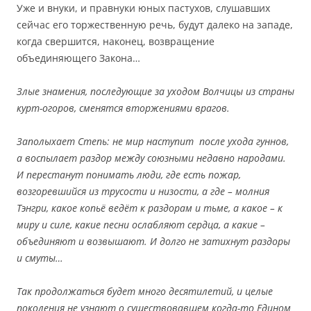
Уже и внуки, и правнуки юных пастухов, слушавших
сейчас его торжественную речь, будут далеко на западе,
когда свершится, наконец, возвращение
объединяющего Закона…
Злые знамения, последующие за уходом Волчицы из страны
курт-огоров, сменятся вторжениями врагов.
Заполыхает Степь: не мир наступит после ухода гуннов,
а воспылает раздор между союзными недавно народами.
И перестанут понимать люди, где есть пожар,
возгоревшийся из трусости и низости, а где – молния
Тэнгри, какое копьё ведёт к раздорам и тьме, а какое – к
миру и силе, какие песни ослабляют сердца, а какие –
объединяют и возвышают. И долго не затихнут раздоры
и смуты…
Так продолжаться будет много десятилетий, и целые
поколения не узнают о существовавшем когда-то Едином