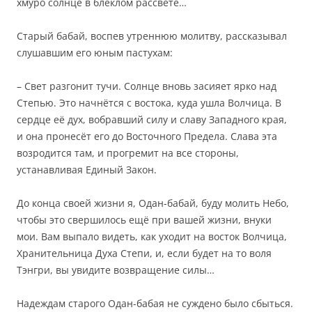
хмуро солнце в блеклом рассвете…
Старый бабай, воспев утреннюю молитву, рассказывал
слушавшим его юным пастухам:
– Свет разгонит тучи. Солнце вновь засияет ярко над
Степью. Это начнётся с востока, куда ушла Волчица. В
сердце её дух, вобравший силу и славу Западного края,
и она пронесёт его до Восточного Предела. Слава эта
возродится там, и прогремит на все стороны,
устанавливая Единый Закон.
До конца своей жизни я, Одан-бабай, буду молить Небо,
чтобы это свершилось ещё при вашей жизни, внуки
мои. Вам выпало видеть, как уходит на восток Волчица,
Хранительница Духа Степи, и, если будет на то воля
Тэнгри, вы увидите возвращение силы…
Надеждам старого Одан-бабая не суждено было сбыться.