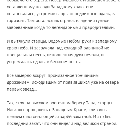
оставленному позади Западному краю, они
остановились, устремив взоры неподвижные вдаль, за
горизонт. Там осталась их страна, владения гуннов,
завоёванные когда-то легендарными прародителями.
И вытянули старцы, Ведомые Небом, руки к западному
краю неба. И зазвучала над холодной равниной их
прощальная песнь, исполненная духа печали, и
устремилась вдаль, в бесконечность.
Всё замерло вокруг, пронизанное тончайшим
дрожанием, исходившим от появившихся уже на севере
первых звёзд…
Так, стоя на высоком восточном берегу Тана, старцы
Илькалы прощались с Западным Краем, сливаясь
пением с истончающейся зарёй закатной. И это был
последний закат, что они видели над великой страной,