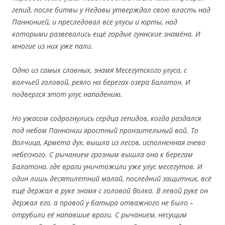
гепид, после битвы у Недавы утверждал свою власть над
Паннонией, и преследовал все улусы и юрты, над
которыми развевались ещё гордые гуннские знамёна. И
многие из них уже пали.
Одно из самых славных, знамя Месегутского улуса, с
волчьей головой, реяло на берегах озера Балатон. И
подвергся этот улус нападению.
Но ужасом содрогнулись сердца гепидов, когда раздался
под небом Паннонии яростный пронзительный вой. То
Волчица, Армета дух, вышла из лесов, исполненная гнева
небесного. С рычанием грозным вышла она к берегам
Балатона, где враги уничтожили уже улус месегутов. И
один лишь десятилетний малай, последний защитник, всё
ещё держал в руке знамя с головой Волка. В левой руке он
держал его, а правой у батыра отважного не было –
отрубили её напавшие враги. С рычанием, несущим