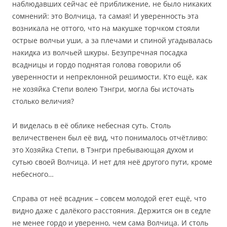
наблюдавших сейчас её приближение, не было никаких
сомнений: это Волчица, та самая! И уверенность эта
возникала не оттого, что на макушке торчком стояли
острые волчьи уши, а за плечами и спиной угадывалась
накидка из волчьей шкуры. Безупречная посадка
всадницы и гордо поднятая голова говорили об
уверенности и непреклонной решимости. Кто ещё, как
не хозяйка Степи волею Тэнгри, могла бы источать
столько величия?
И виделась в её облике небесная суть. Столь
величественен был её вид, что понималось отчётливо:
это Хозяйка Степи, в Тэнгри пребывающая духом и
сутью своей Волчица. И нет для неё другого пути, кроме
небесного…
Справа от неё всадник – совсем молодой егет ещё, что
видно даже с далёкого расстояния. Держится он в седле
не менее гордо и уверенно, чем сама Волчица. И столь