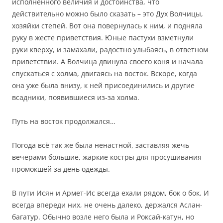
исполненного величия и достоинства, что
действительно можно было сказать – это Дух Волчицы,
хозяйки степей. Вот она повернулась к ним, и подняла
руку в жесте приветствия. Юные пастухи взметнули
руки кверху, и замахали, радостно улыбаясь, в ответном
приветствии. А Волчица двинула своего коня и начала
спускаться с холма, двигаясь на восток. Вскоре, когда
она уже была внизу, к ней присоединились и другие
всадники, появившиеся из-за холма.
Путь на восток продолжался…
Погода всё так же была ненастной, заставляя жечь
вечерами большие, жаркие костры для просушивания
промокшей за день одежды.
В пути Исян и Армет-Ис всегда ехали рядом, бок о бок. И
всегда впереди них, не очень далеко, держался Аслан-
багатур. Обычно возле него была и Роксай-катун, но