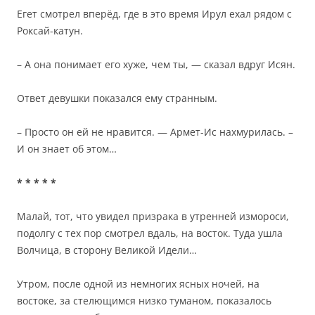
Егет смотрел вперёд, где в это время Ирул ехал рядом с
Роксай-катун.
– А она понимает его хуже, чем ты, — сказал вдруг Исян.
Ответ девушки показался ему странным.
– Просто он ей не нравится. — Армет-Ис нахмурилась. –
И он знает об этом…
* * * * *
Малай, тот, что увидел призрака в утренней измороси,
подолгу с тех пор смотрел вдаль, на восток. Туда ушла
Волчица, в сторону Великой Идели…
Утром, после одной из немногих ясных ночей, на
востоке, за стелющимся низко туманом, показалось