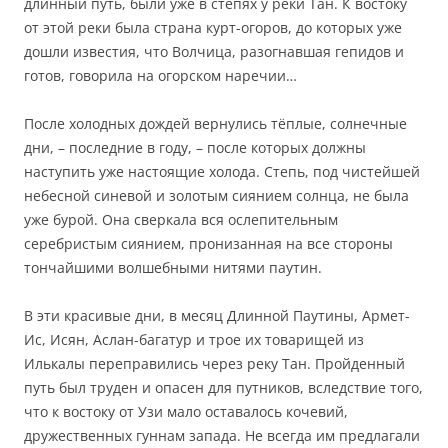
длинный путь, были уже в степях у реки Тан. К востоку
от этой реки была страна курт-огоров, до которых уже
дошли известия, что Волчица, разогнавшая гепидов и
готов, говорила на огорском наречии…
После холодных дождей вернулись тёплые, солнечные
дни, – последние в году, – после которых должны
наступить уже настоящие холода. Степь, под чистейшей
небесной синевой и золотым сиянием солнца, не была
уже бурой. Она сверкала вся ослепительным
серебристым сиянием, пронизанная на все стороны
тончайшими волшебными нитями паутин.
В эти красивые дни, в месяц Длинной Паутины, Армет-
Ис, Исян, Аслан-багатур и трое их товарищей из
Илькалы переправились через реку Тан. Пройденный
путь был труден и опасен для путников, вследствие того,
что к востоку от Узи мало оставалось кочевий,
дружественных гуннам запада. Не всегда им предлагали