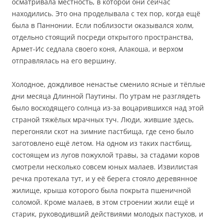
осматривала местность, в которой они сейчас
находились. Это она проделывала с тех пор, когда ещё
была в Паннонии. Если поблизости оказывался холм,
отдельно стоящий посреди открытого пространства,
Армет-Ис седлала своего коня, Алакоша, и верхом
отправлялась на его вершину.
Холодное, дождливое ненастье сменило ясные и тёплые
дни месяца Длинной Паутины. По утрам не разглядеть
было восходящего солнца из-за воцарившихся над этой
страной тяжёлых мрачных туч. Люди, жившие здесь,
перегоняли скот на зимние пастбища, где сено было
заготовлено ещё летом. На одном из таких пастбищ,
состоящем из лугов пожухлой травы, за стадами коров
смотрели несколько совсем юных малаев. Извилистая
речка протекала тут, и у её берега стояло деревянное
жилище, крыша которого была покрыта пшеничной
соломой. Кроме малаев, в этом строении жили ещё и
старик, руководивший действиями молодых пастухов, и