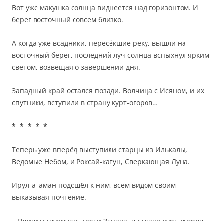
Вот уже макушка солнца виднеется над горизонтом. И
берег восточный совсем близко.
А когда уже всадники, пересёкшие реку, вышли на
восточный берег, последний луч солнца вспыхнул ярким
светом, возвещая о завершении дня.
Западный край остался позади. Волчица с Исяном, и их
спутники, вступили в страну курт-огоров…
* * * * *
Теперь уже вперёд выступили старцы из Илькалы,
Ведомые Небом, и Роксай-катун, Сверкающая Луна.
Ирул-атаман подошёл к ним, всем видом своим
выказывая почтение.
– Приветствуем вас, гости Запада, в стране курт-огоров.