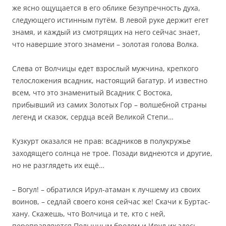
же ясно ощущается в его облике безупречность духа,
следующего истинным путём. В левой руке держит егет
знамя, и каждый из смотрящих на него сейчас знает,
что навершие этого знамени – золотая голова Волка.
Слева от Волчицы едет взрослый мужчина, крепкого
телосложения всадник, настоящий багатур. И известно
всем, что это знаменитый Всадник С Востока,
прибывший из самих Золотых Гор – волшебной страны
легенд и сказок, сердца всей Великой Степи…
Кузкурт оказался не прав: всадников в полукружье
заходящего солнца не трое. Позади виднеются и другие,
но не разглядеть их ещё…
– Вогул! – обратился Ирул-атаман к лучшему из своих
воинов, – седлай своего коня сейчас же! Скачи к Буртас-
хану. Скажешь, что Волчица и те, кто с ней,
переправляются Полынным бродом и Ирул их здесь