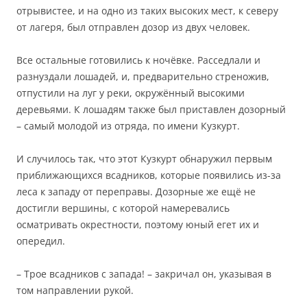
отрывистее, и на одно из таких высоких мест, к северу
от лагеря, был отправлен дозор из двух человек.
Все остальные готовились к ночёвке. Расседлали и
разнуздали лошадей, и, предварительно стреножив,
отпустили на луг у реки, окружённый высокими
деревьями. К лошадям также был приставлен дозорный
– самый молодой из отряда, по имени Кузкурт.
И случилось так, что этот Кузкурт обнаружил первым
приближающихся всадников, которые появились из-за
леса к западу от переправы. Дозорные же ещё не
достигли вершины, с которой намеревались
осматривать окрестности, поэтому юный егет их и
опередил.
– Трое всадников с запада! – закричал он, указывая в
том направлении рукой.