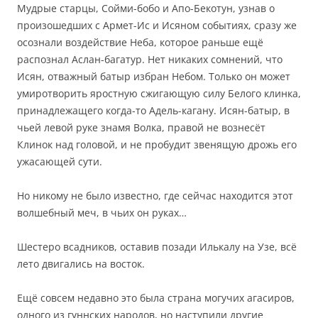
Мудрые старцы, Сойми-бобо и Апо-Бекотун, узнав о
произошедших с Армет-Ис и Исяном событиях, сразу же
осознали воздействие Неба, которое раньше ещё
распознал Аслан-багатур. Нет никаких сомнений, что
Исян, отважный батыр избран Небом. Только он может
умиротворить яростную сжигающую силу Белого клинка,
принадлежащего когда-то Адель-кагану. Исян-батыр, в
чьей левой руке знамя Волка, правой не вознесёт
Клинок над головой, и не пробудит звенящую дрожь его
ужасающей сути.
Но никому не было известно, где сейчас находится этот
волшебный меч, в чьих он руках…
Шестеро всадников, оставив позади Илькалу на Узе, всё
лето двигались на восток.
Ещё совсем недавно это была страна могучих агасиров,
одного из гуннских народов, но наступили другие