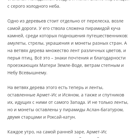
с серого холодного неба.
Одно из деревьев стоит отдельно от перелеска, возле
самой дороги. У его ствола сложена пирамидой куча
камней, среди которых подношения путешественников:
амулеты, стрелы, украшения и монеты разных стран. А
на ветвях дерева множество лент различных цветов, и
перья птиц. Всё это – знаки почтения и благодарности
проезжающих Матери Земле-Воде, ветрам степным и
Небу Всевышнему.
На ветвях дерева этого есть теперь и ленты,
оставленные Армет-Ис и Исяном, а также и спутников
их, идущих с ними от самого Запада. И не только ленты,
но и монеты оставлены у пирамиды Аслан-багатуром,
двумя старцами и Роксай-катун.
Каждое утро, на самой ранней заре, Армет-Ис