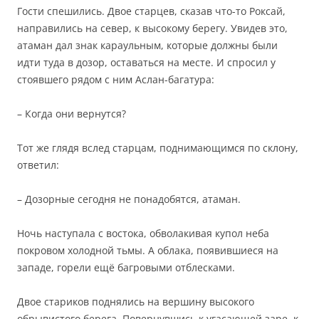
Гости спешились. Двое старцев, сказав что-то Роксай,
направились на север, к высокому берегу. Увидев это,
атаман дал знак караульным, которые должны были
идти туда в дозор, оставаться на месте. И спросил у
стоявшего рядом с ним Аслан-багатура:
– Когда они вернутся?
Тот же глядя вслед старцам, поднимающимся по склону,
ответил:
– Дозорные сегодня не понадобятся, атаман.
Ночь наступала с востока, обволакивая купол неба
покровом холодной тьмы. А облака, появившиеся на
западе, горели ещё багровыми отблесками.
Двое стариков поднялись на вершину высокого
обрывистого берега. Повернувшись к угасающей заре, к