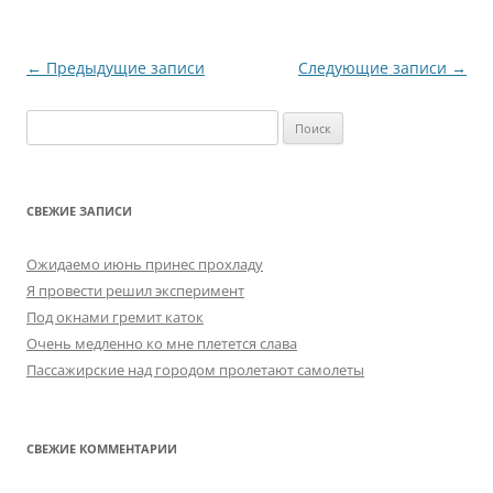
Навигация
←
Предыдущие записи
Следующие записи
→
по
Найти:
записям
СВЕЖИЕ ЗАПИСИ
Ожидаемо июнь принес прохладу
Я провести решил эксперимент
Под окнами гремит каток
Очень медленно ко мне плетется слава
Пассажирские над городом пролетают самолеты
СВЕЖИЕ КОММЕНТАРИИ