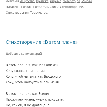
метками
Искусство
,
Критика
,
Лирика
,
Литература
,
Мысли
,
Писатель
,
Поэзия
,
Поэт
,
Стих
,
Стихи
,
Стихотворение
,
Стихотворения
,
Творчество
.
Стихотворение «В этом плане»
Добавить комментарий
В этом плане я, как Маяковский.
Хочу славы, признания.
Хочу, чтоб читали, как Бродского.
Хочу, чтоб наизусть знали меня.
В этом плане я, как Есенин.
Прожигаю жизнь, умру к тридцати.
Но, как он, я не драгоценен.