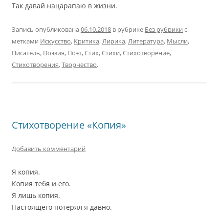
Так давай нацарапаю в жизни.
Запись опубликована
06.10.2018
в рубрике
Без рубрики
с
метками
Искусство
,
Критика
,
Лирика
,
Литература
,
Мысли
,
Писатель
,
Поэзия
,
Поэт
,
Стих
,
Стихи
,
Стихотворение
,
Стихотворения
,
Творчество
.
Стихотворение «Копия»
Добавить комментарий
Я копия.
Копия тебя и его.
Я лишь копия.
Настоящего потерял я давно.