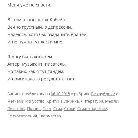
Меня уже не спасти.
В этом плане, я как Кобейн.
Вечно грустный, в депрессии.
Надеюсь, хотя бы, озадачить врачей.
И не нужно тут лести мне.
Я могу быть хоть кем.
Актер, музыкант, писатель.
Но таких, как я тут тандем.
И оригинала, в результате, нет.
Запись опубликована
06.10.2018
в рубрике
Без рубрики
с
метками
Искусство
,
Критика
,
Лирика
,
Литература
,
Мысли
,
Писатель
,
Поэзия
,
Поэт
,
Стих
,
Стихи
,
Стихотворение
,
Стихотворения
,
Творчество
.