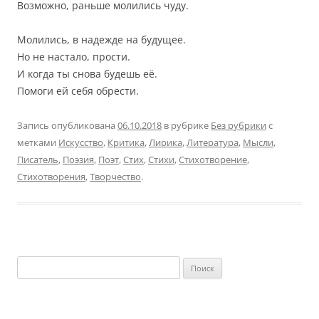
Возможно, раньше молились чуду.
Молились, в надежде на будущее.
Но не настало, прости.
И когда ты снова будешь её.
Помоги ей себя обрести.
Запись опубликована
06.10.2018
в рубрике
Без рубрики
с
метками
Искусство
,
Критика
,
Лирика
,
Литература
,
Мысли
,
Писатель
,
Поэзия
,
Поэт
,
Стих
,
Стихи
,
Стихотворение
,
Стихотворения
,
Творчество
.
Найти: