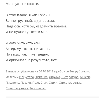
Меня уже не спасти.
В этом плане, я как Кобейн.
Вечно грустный, в депрессии.
Надеюсь, хотя бы, озадачить врачей.
И не нужно тут лести мне.
Я могу быть хоть кем.
Актер, музыкант, писатель.
Но таких, как я тут тандем.
И оригинала, в результате, нет.
Запись опубликована
06.10.2018
в рубрике
Без рубрики
с
метками
Искусство
,
Критика
,
Лирика
,
Литература
,
Мысли
,
Писатель
,
Поэзия
,
Поэт
,
Стих
,
Стихи
,
Стихотворение
,
Стихотворения
,
Творчество
.