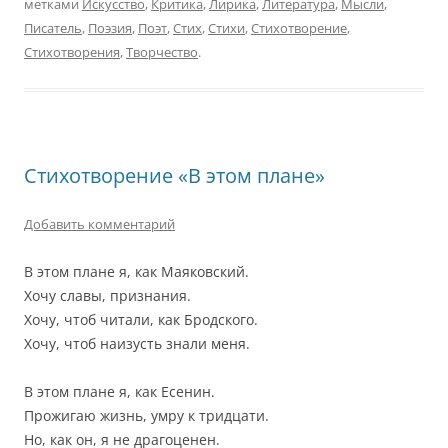
метками
Искусство
,
Критика
,
Лирика
,
Литература
,
Мысли
,
Писатель
,
Поэзия
,
Поэт
,
Стих
,
Стихи
,
Стихотворение
,
Стихотворения
,
Творчество
.
Стихотворение «В этом плане»
Добавить комментарий
В этом плане я, как Маяковский.
Хочу славы, признания.
Хочу, чтоб читали, как Бродского.
Хочу, чтоб наизусть знали меня.
В этом плане я, как Есенин.
Прожигаю жизнь, умру к тридцати.
Но, как он, я не драгоценен.