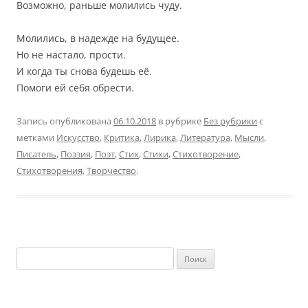
Возможно, раньше молились чуду.
Молились, в надежде на будущее.
Но не настало, прости.
И когда ты снова будешь её.
Помоги ей себя обрести.
Запись опубликована
06.10.2018
в рубрике
Без рубрики
с
метками
Искусство
,
Критика
,
Лирика
,
Литература
,
Мысли
,
Писатель
,
Поэзия
,
Поэт
,
Стих
,
Стихи
,
Стихотворение
,
Стихотворения
,
Творчество
.
Найти: