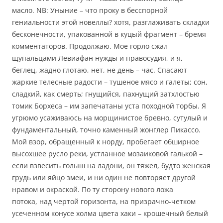
масло. NB: Уныние – что проку в бесспорной
гениальности этой новеллы? хотя, разглаживать складки
бесконечности, упакованной в куцый фрагмент – бремя
комментаторов. Продолжаю. Мое горло сжал
щупальцами Левиафан нужды и правосудия, и я,
беглец, жадно глотаю, нет, не день – час. Спасают
жаркие телесные радости – тушеное мясо и галеты; сон,
сладкий, как смерть; гнущийся, пахнущий затхлостью
томик Борхеса – им запечатаны уста походной торбы. Я
угрюмо усаживаюсь на морщинистое бревно, сутулый и
фундаментальный, точно каменный жонглер Пикассо.
Мой взор, обращенный к норду, пробегает обширное
высохшее русло реки, устланное мозаиковой галькой –
если взвесить голыш на ладони, он тяжел, будто женская
грудь или яйцо змеи, и ни один не повторяет другой
нравом и окраской. По ту сторону нового ложа
потока, над чертой горизонта, на призрачно-четком
усеченном конусе холма цвета хаки – крошечный белый