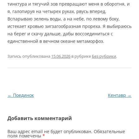
тинктура и тягучий зов превращают меня в оборотня, и
я, галопируя на четырех руках, рвусь вперед.
Вспарываю зелень воды, а на небе, по левому боку,
истекает кровью зигзагообразная прореха. Я выбираюсь
на берег и скачу дальше, дабы воссоединиться с
единственной в вечном океане метаморфоз.
Запись опубликована
15.06.2026
в рубрике
Без рубрики
.
Навигация
←
Поединок
Кентавр
→
по
записям
Добавить комментарий
Ваш адрес email не будет опубликован.
Обязательные
поля помечены
*