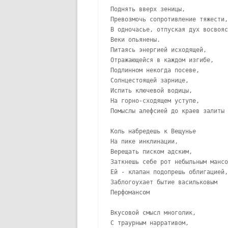
Поднять вверх зеницы, 

Превозмочь сопротивление тяжести,
В одночасье, отпуская дух восвояс
Веки опьянены. 

Питаясь энергией исходящей, 

Отражающейся в каждом изгибе, 

Подлинном некогда посеве,  

Солнцестоящей зарнице,   

Испить ключевой водицы, 

На горно-сходящем уступе, 

Помыслы алефсией до краев залиты

Коль набредешь к Вещунье 

На пике инклинации, 

Верещать писком адским, 

Заткнешь себе рот небыльным мансо
Ей - клапан подопрешь облигацией,
Заблогоухает бытие васильковым 

Перфомансом

Вкусовой смысл многолик, 

С траурным нарративом,  
