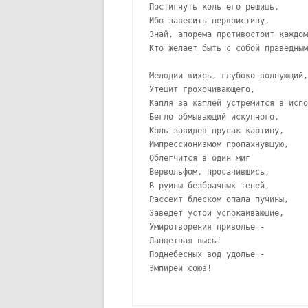
Постигнуть коль его решишь, 

Ибо завесить первоистину, 

Знай, апорема противостоит каждом
Кто желает быть с собой праведным
Мелодии вихрь, глубоко волнующий,
Утешит грохочивающего, 

Капля за каплей устремится в испо
Бегло обмывающий искупного, 

Коль завидев прусак картину, 

Импрессионизмом пропахнувщую, 

Облегчится в один миг

Вервольфом, просачившись, 

В руины безбрачных теней, 

Рассеит блеском опала пучины, 

Заведет устои успокаивающие,   

Умиротворения приволье -

Ланцетная высь!  

Поднебесных вод удолье -

Эмпиреи союз! 
