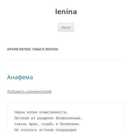
Перейти
к
lenina
содержимому
Меню
АРХИВ МЕТКИ:
СМЫСЛ ЖИЗНИ
Анафема
Добавить комментарий
Черна копна осмысленности, 

Потоком из разщелин безжизненных, 

Сквозь мрак, скорбь и безмолвие, 

Не отыскать истоков плодородия 
