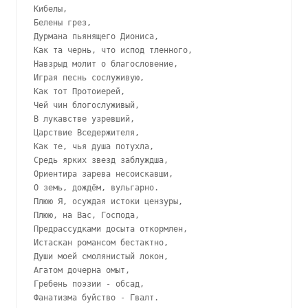
Кибелы, 

Белены грез, 

Дурмана пьянящего Диониса, 

Как та чернь, что испод тленного, 

Навзрыд молит о благословение, 

Играя песнь сослуживую, 

Как тот Протоиерей, 

Чей чин блогослуживый, 

В лукавстве узревший, 

Царствие Вседержителя, 

Как те, чья душа потухла,  

Средь ярких звезд заблуждша,

Ориентира зарева несоискавши, 

О земь, дождём, вульгарно.   

Плюю Я, осуждая истоки цензуры, 

Плюю, на Вас, Господа, 

Предрассудками досыта откормлен, 

Истаскан романсом бестактно, 

Души моей смолянистый локон,

Агатом дочерна омыт, 

Гребень поэзии - обсад, 
