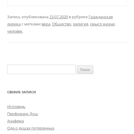
Запись опубликована
23.07.2020
в рубрике
Гражданская
лирика
с метками
вера
,
Общество
,
религия
,
смысл жизни
,
человек
.
Найти:
СВЕЖИЕ ЗАПИСИ
Исповедь
Перфоманс Душ
Анафема
Ода о душах потерянных