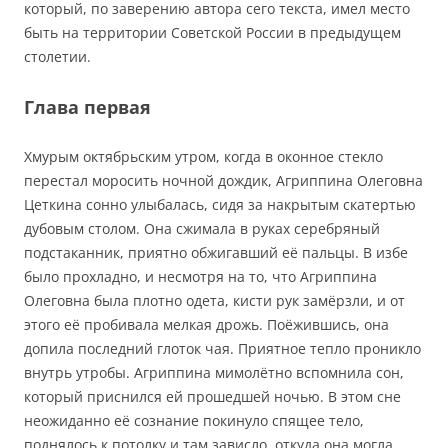
который, по заверению автора сего текста, имел место
быть на территории Советской России в предыдущем
столетии.
Глава первая
Хмурым октябрьским утром, когда в оконное стекло
перестал моросить ночной дождик, Агриппина Олеговна
Цеткина сонно улыбалась, сидя за накрытым скатертью
дубовым столом. Она сжимала в руках серебряный
подстаканник, приятно обжигавший её пальцы. В избе
было прохладно, и несмотря на то, что Агриппина
Олеговна была плотно одета, кисти рук замёрзли, и от
этого её пробивала мелкая дрожь. Поёжившись, она
допила последний глоток чая. Приятное тепло проникло
внутрь утробы. Агриппина мимолётно вспомнила сон,
который приснился ей прошедшей ночью. В этом сне
неожиданно её сознание покинуло спящее тело,
поднялось к потолку и там зависло, откуда она могла