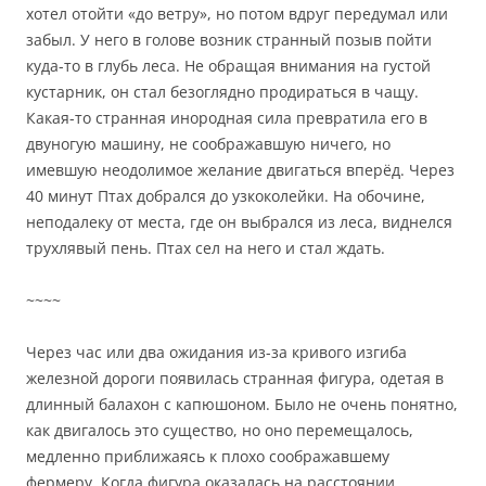
хотел отойти «до ветру», но потом вдруг передумал или
забыл. У него в голове возник странный позыв пойти
куда-то в глубь леса. Не обращая внимания на густой
кустарник, он стал безоглядно продираться в чащу.
Какая-то странная инородная сила превратила его в
двуногую машину, не соображавшую ничего, но
имевшую неодолимое желание двигаться вперёд. Через
40 минут Птах добрался до узкоколейки. На обочине,
неподалеку от места, где он выбрался из леса, виднелся
трухлявый пень. Птах сел на него и стал ждать.
~~~~
Через час или два ожидания из-за кривого изгиба
железной дороги появилась странная фигура, одетая в
длинный балахон с капюшоном. Было не очень понятно,
как двигалось это существо, но оно перемещалось,
медленно приближаясь к плохо соображавшему
фермеру. Когда фигура оказалась на расстоянии