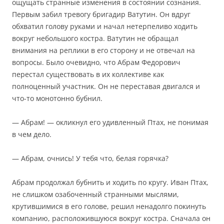
ощущать странные изменения в состоянии сознания.
Первым забил тревогу бригадир Ватутин. Он вдруг
обхватил голову руками и начал нетерпеливо ходить
вокруг небольшого костра. Ватутин не обращал
внимания на реплики в его сторону и не отвечал на
вопросы. Было очевидно, что Абрам Федорович
перестал существовать в их коллективе как
полноценный участник. Он не переставая двигался и
что-то монотонно бубнил.
— Абрам! — окликнул его удивленный Птах, не понимая
в чем дело.
— Абрам, очнись! У тебя что, белая горячка?
Абрам продолжал бубнить и ходить по кругу. Иван Птах,
не слишком озабоченный странными мыслями,
крутившимися в его голове, решил ненадолго покинуть
компанию, расположившуюся вокруг костра. Сначала он