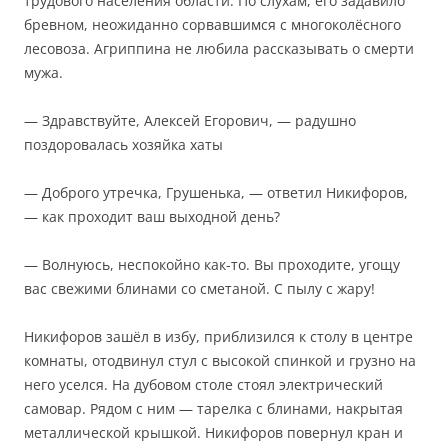
трудового населения области. По слухам, его задавило
бревном, неожиданно сорвавшимся с многоколёсного
лесовоза. Агриппина не любила рассказывать о смерти
мужа.
— Здравствуйте, Алексей Егорович, — радушно
поздоровалась хозяйка хаты
— Доброго утречка, Грушенька, — ответил Никифоров,
— как проходит ваш выходной день?
— Волнуюсь, неспокойно как-то. Вы проходите, угощу
вас свежими блинами со сметаной. С пылу с жару!
Никифоров зашёл в избу, приблизился к столу в центре
комнаты, отодвинул стул с высокой спинкой и грузно на
него уселся. На дубовом столе стоял электрический
самовар. Рядом с ним — тарелка с блинами, накрытая
металлической крышкой. Никифоров повернул кран и