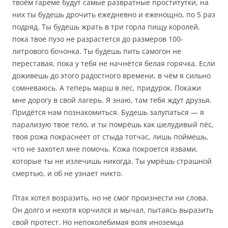
твоём гареме будут самые развратные проститутки, на
них ты будешь дрочить ежедневно и еженощно, по 5 раз
подряд. Ты будешь жрать в три горла пищу королей,
пока твое пузо не разрастется до размеров 100-
литрового бочонка. Ты будешь пить самогон не
переставая, пока у тебя не начнётся белая горячка. Если
доживешь до этого радостного времени, в чём я сильно
сомневаюсь. А теперь марш в лес, придурок. Покажи
мне дорогу в свой лагерь. Я знаю, там тебя ждут друзья.
Придётся нам познакомиться. Будешь залупаться — я
парализую твое тело, и ты помрёшь как шелудивый пёс,
твоя рожа покраснеет от стыда тотчас, лишь поймешь,
что не захотел мне помочь. Кожа покроется язвами,
которые ты не излечишь никогда. Ты умрёшь страшной
смертью, и об не узнает никто.
Птах хотел возразить, но не смог произнести ни слова.
Он долго и нехотя корчился и мычал, пытаясь выразить
свой протест. Но непоколебимая воля иноземца