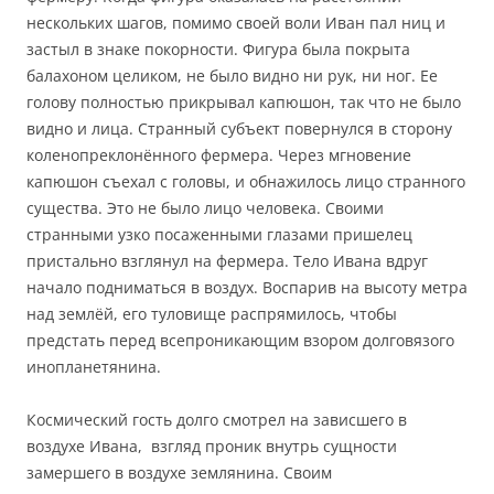
нескольких шагов, помимо своей воли Иван пал ниц и
застыл в знаке покорности. Фигура была покрыта
балахоном целиком, не было видно ни рук, ни ног. Ее
голову полностью прикрывал капюшон, так что не было
видно и лица. Странный субъект повернулся в сторону
коленопреклонённого фермера. Через мгновение
капюшон съехал с головы, и обнажилось лицо странного
существа. Это не было лицо человека. Своими
странными узко посаженными глазами пришелец
пристально взглянул на фермера. Тело Ивана вдруг
начало подниматься в воздух. Воспарив на высоту метра
над землёй, его туловище распрямилось, чтобы
предстать перед всепроникающим взором долговязого
инопланетянина.
Космический гость долго смотрел на зависшего в
воздухе Ивана, взгляд проник внутрь сущности
замершего в воздухе землянина. Своим