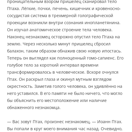
проницательным взором пришелец сканировал тело
Птаха. Лёгкие, почки, печень, кишечник и кровеносно-
сосудистая система в трехмерной голографической
проекции возникли внутри сознания инопланетянина.
Он изучал анатомическое строение тела человека.
Наконец незнакомец осторожно опустил тело Птаха на
землю. Через несколько минут пришелец сбросил
балахон, таким образом обнажив свою новую ипостась.
Теперь он выглядел как полноценный гомо-сапиенс. Его
голубое тело за короткий интервал времени
трансформировалось в человеческое. Вскоре очнулся
Птах. Он раскрыл глаза и окинул мутным взглядом
окрестность. Заметив голого человека, он удивлённо на
него уставился. В его памяти не было ничего, что могло
бы объяснить его местоположение или наличие
обнаженного незнакомца.
— Вас зовут Птах, произнес незнакомец, — Иоанн Птах.
Вы попали в круг моего внимания час назад. Очевидно,