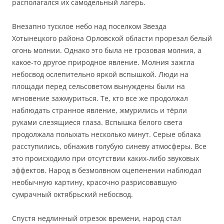
располагался их самодельный лагерь.
Внезапно тусклое небо над поселком Звезда
Хотынецкого района Орловской области прорезал белый
огонь молнии. Однако это была не грозовая молния, а
какое-то другое природное явление. Молния зажгла
небосвод ослепительно яркой вспышкой. Люди на
площади перед сельсоветом вынуждены были на
мгновение зажмуриться. Те, кто все же продолжал
наблюдать странное явление, жмурились и тёрли
руками слезящиеся глаза. Вспышка белого света
продолжала полыхать несколько минут. Серые облака
расступились, обнажив голубую синеву атмосферы. Все
это происходило при отсутствии каких-либо звуковых
эффектов. Народ в безмолвном оцепенении наблюдал
необычную картину, красочно разрисовавшую
сумрачный октябрьский небосвод.
Спустя недлинный отрезок времени, народ стал