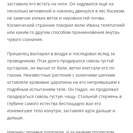
заставила его встать на ноги. Он задумался ещё на
несколько мгновений и наконец двинулся в лес босиком,
не замечая колких веток и неровностей почвы.
Космический странник покорил волю Ивана телепатией
или каким-то другим способом проникновения внутрь
чужого сознания.
Пришелец воспарил в воздух и последовал вслед за
проводником. Птах долго продирался сквозь густой
кустарник, он мычал от боли, ветки хлестали его по
глазам. Неизвестные растения с колючими шипами
оставляли кровавые царапины на его непривыкшем к
подобным испытаниям теле. Он падал, но продолжал
продираться сквозь густую чащу. Стальной стержень в
глубине самого естества беспощадно жал его
изнемогшее тело изнутри, заставлял идти дальше и
дальше.
Наконец деревья поредели, и за редким пролеском