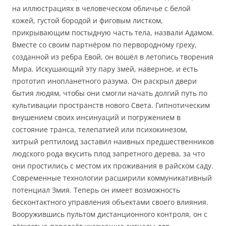
на иллюстрациях в человеческом обличье с белой
кожей, густой бородой и фиговым листком,
прикрывающим постыдную часть тела, назвали Адамом.
Вместе со своим партнёром по первородному греху,
созданной из ребра Евой, он вошёл в летопись творения
Мира. Искушающий эту пару змей, наверное, и есть
прототип инопланетного разума. Он раскрыл двери
бытия людям, чтобы они смогли начать долгий путь по
культивации пространств нового Света. Гипнотическим
внушением своих инсинуаций и погружением в
состояние транса, телепатией или психокинезом,
хитрый рептилоид заставил наивных предшественников
людского рода вкусить плод запретного дерева, за что
они простились с местом их проживания в райском саду.
Современные технологии расширили коммуникативный
потенциал Змия. Теперь он имеет возможность
бесконтактного управления объектами своего влияния.
Вооружившись пультом дистанционного контроля, он с