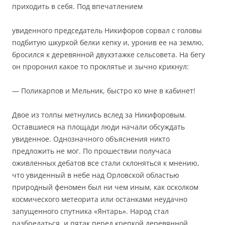
приходить в себя. Под впечатлением
увиденного председатель Никифоров сорвал с головы
подбитую шкуркой белки кепку и, уронив ее на землю,
бросился к деревянной двухэтажке сельсовета. На бегу
он проронил какое то проклятье и зычно крикнул:
— Поликарпов и Мельник, быстро ко мне в кабинет!
Двое из толпы метнулись вслед за Никифоровым.
Оставшиеся на площади люди начали обсуждать
увиденное. Однозначного объяснения никто
предложить не мог. По прошествии получаса
оживленных дебатов все стали склоняться к мнению,
что увиденный в небе над Орловской областью
природный феномен был ни чем иным, как осколком
космического метеорита или останками неудачно
запущенного спутника «Янтарь». Народ стал
разбредаться, и пятак перед крепкой деревянной