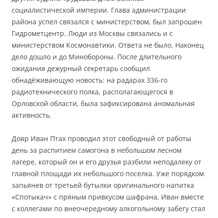
социалистической империи. Глава администрации
района успел связался с министерством, был запрошен
Гидрометцентр. Люди из Москвы связались и с
министерством Космонавтики. Ответа не было. Наконец
дело дошло и до Минобороны. После длительного
ожидания дежурный секретарь сообщил
обнадёживающую новость: на радарах 336-го
радиотехнического полка, располагающегося в
Орловской области, была зафиксирована аномальная
активность.
Дояр Иван Птах проводил этот свободный от работы
день за распитием самогона в небольшом лесном
лагере, который он и его друзья разбили неподалеку от
главной площади их небольшого поселка. Уже порядком
запьянев от третьей бутылки оригинального напитка
«Спотыкач» с пряным привкусом шафрана, Иван вместе
с коллегами по внеочередному алкогольному забегу стал