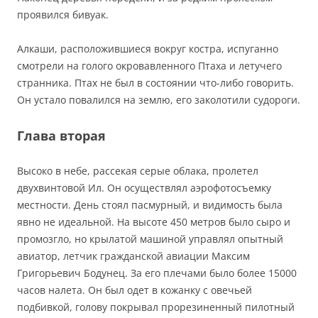
проявился бивуак.
Алкаши, расположившиеся вокруг костра, испуганно
смотрели на голого окровавленного Птаха и летучего
странника. Птах не был в состоянии что-либо говорить.
Он устало повалился на землю, его заколотили судороги.
Глава вторая
Высоко в небе, рассекая серые облака, пролетел
двухвинтовой Ил. Он осуществлял аэрофотосъемку
местности. День стоял пасмурный, и видимость была
явно не идеальной. На высоте 450 метров было сыро и
промозгло, но крылатой машиной управлял опытный
авиатор, летчик гражданской авиации Максим
Григорьевич Бодунец. За его плечами было более 15000
часов налета. Он был одет в кожанку с овечьей
подбивкой, голову покрывал прорезиненный пилотный