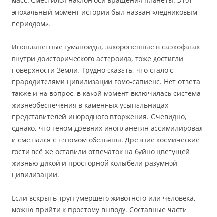
масс. Сместился наклон оси вращения планеты. Этот
эпохальный момент истории был назван «ледниковым
периодом».
Инопланетные гуманоиды, захороненные в саркофагах
внутри доисторического астероида, тоже достигли
поверхности Земли. Трудно сказать, что стало с
прародителями цивилизации гомо-сапиенс. Нет ответа
также и на вопрос, в какой момент включилась система
жизнеобеспечения в каменных усыпальницах
представителей инородного вторжения. Очевидно,
однако, что геном древних инопланетян ассимилировал
и смешался с геномом обезьяны. Древние космические
гости всё же оставили отпечаток на буйно цветущей
жизнью дикой и просторной колыбели разумной
цивилизации.
Если вскрыть труп умершего животного или человека,
можно прийти к простому выводу. Составные части