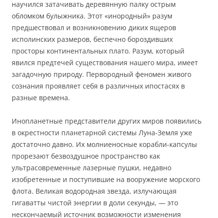
научился затачивать деревянную палку острым
обломком булыжника. Этот «инородный» разум
предшествовал и возникновению диких ящеров
исполинских размеров, беспечно бороздивших
просторы континентальных плато. Разум, который
явился предтечей существования нашего мира, имеет
загадочную природу. Первородный феномен живого
сознания проявляет себя в различных ипостасях в
разные времена.
Инопланетные представители других миров появились
в окрестности планетарной системы Луна-Земля уже
достаточно давно. Их молниеносные корабли-капсулы
прорезают безвоздушное пространство как
ультрасовременные лазерные пушки, недавно
изобретенные и поступившие на вооружение морского
флота. Великая водородная звезда, излучающая
гигаватты чистой энергии в доли секунды, — это
нескончаемый источник возможности изменения