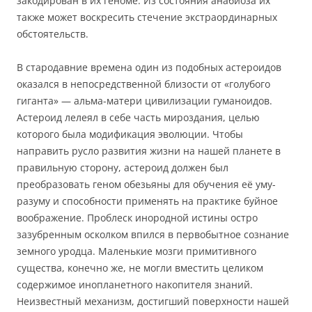
закодирован в их геноме. Из состояния анабиоза их
также может воскресить стечение экстраординарных
обстоятельств.
В стародавние времена один из подобных астероидов
оказался в непосредственной близости от «голубого
гиганта» — альма-матери цивилизации гуманоидов.
Астероид лелеял в себе часть мироздания, целью
которого была модификация эволюции. Чтобы
направить русло развития жизни на нашей планете в
правильную сторону, астероид должен был
преобразовать геном обезьяны для обучения её уму-
разуму и способности применять на практике буйное
воображение. Проблеск инородной истины остро
зазубренным осколком впился в первобытное сознание
земного уродца. Маленькие мозги примитивного
существа, конечно же, не могли вместить целиком
содержимое инопланетного накопителя знаний.
Неизвестный механизм, достигший поверхности нашей