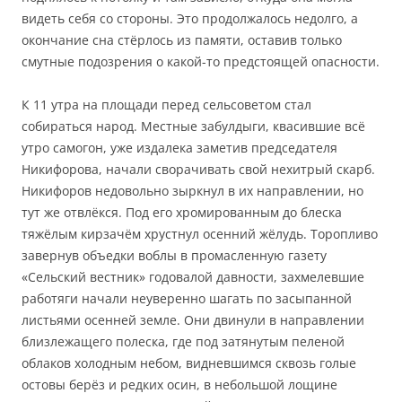
видеть себя со стороны. Это продолжалось недолго, а
окончание сна стёрлось из памяти, оставив только
смутные подозрения о какой-то предстоящей опасности.
К 11 утра на площади перед сельсоветом стал
собираться народ. Местные забулдыги, квасившие всё
утро самогон, уже издалека заметив председателя
Никифорова, начали сворачивать свой нехитрый скарб.
Никифоров недовольно зыркнул в их направлении, но
тут же отвлёкся. Под его хромированным до блеска
тяжёлым кирзачём хрустнул осенний жёлудь. Торопливо
завернув объедки воблы в промасленную газету
«Сельский вестник» годовалой давности, захмелевшие
работяги начали неуверенно шагать по засыпанной
листьями осенней земле. Они двинули в направлении
близлежащего полеска, где под затянутым пеленой
облаков холодным небом, видневшимся сквозь голые
остовы берёз и редких осин, в небольшой лощине