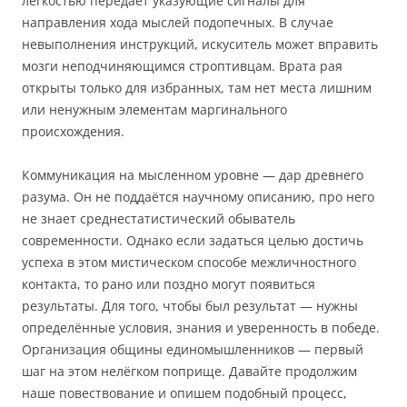
лёгкостью передаёт указующие сигналы для
направления хода мыслей подопечных. В случае
невыполнения инструкций, искуситель может вправить
мозги неподчиняющимся строптивцам. Врата рая
открыты только для избранных, там нет места лишним
или ненужным элементам маргинального
происхождения.
Коммуникация на мысленном уровне — дар древнего
разума. Он не поддаётся научному описанию, про него
не знает среднестатистический обыватель
современности. Однако если задаться целью достичь
успеха в этом мистическом способе межличностного
контакта, то рано или поздно могут появиться
результаты. Для того, чтобы был результат — нужны
определённые условия, знания и уверенность в победе.
Организация общины единомышленников — первый
шаг на этом нелёгком поприще. Давайте продолжим
наше повествование и опишем подобный процесс,